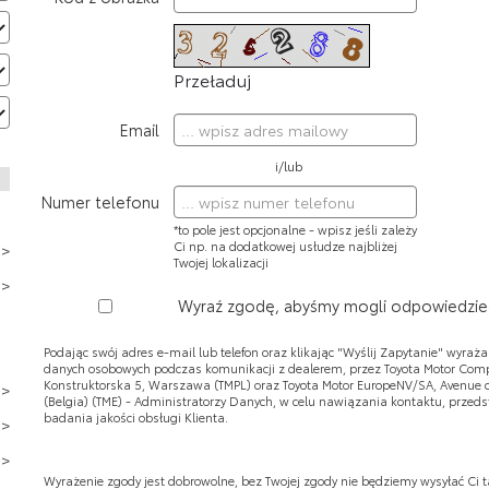
Przeładuj
Email
i/lub
Numer telefonu
*to pole jest opcjonalne - wpisz jeśli zależy
Ci np. na dodatkowej usłudze najbliżej
Twojej lokalizacji
Wyraź zgodę, abyśmy mogli odpowiedzie
Podając swój adres e-mail lub telefon oraz klikając "Wyślij Zapytanie" wyra
danych osobowych podczas komunikacji z dealerem, przez Toyota Motor Compan
Konstruktorska 5, Warszawa (TMPL) oraz Toyota Motor EuropeNV/SA, Avenue d
(Belgia) (TME) - Administratorzy Danych, w celu nawiązania kontaktu, przedsta
badania jakości obsługi Klienta.
Wyrażenie zgody jest dobrowolne, bez Twojej zgody nie będziemy wysyłać Ci ta