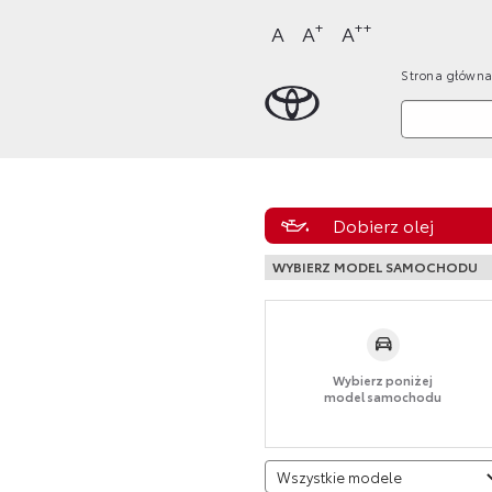
Sklep Toyota
Przejdź
Przejdź
Przejdź
Przejdź
+
++
A
A
A
do
do
do
do
Strona główna
nagłówka
bocznego
głównej
stopki
Strona główn
strony
menu
treści
strony
Dobierz olej
WYBIERZ MODEL SAMOCHODU
Wybierz poniżej
model samochodu