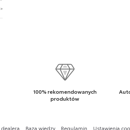
p
100% rekomendowanych
Aut
produktów
 dealera
Baza wiedzy
Regulamin
Ustawienia coo