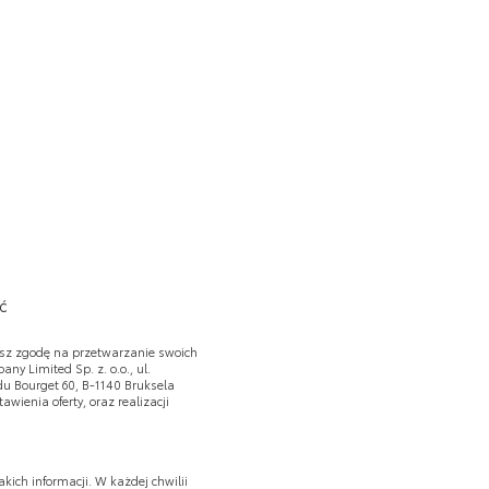
ć
żasz zgodę na przetwarzanie swoich
y Limited Sp. z. o.o., ul.
u Bourget 60, B-1140 Bruksela
wienia oferty, oraz realizacji
kich informacji. W każdej chwilii