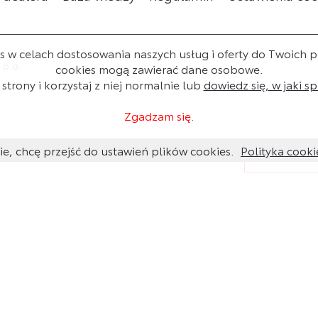
w celach dostosowania naszych usług i oferty do Twoich pot
 o.o.
cookies mogą zawierać dane osobowe.
strony i korzystaj z niej normalnie lub
dowiedz się, w jaki 
Zgadzam się.
ie, chcę przejść do ustawień plików cookies.
Polityka cooki
Chcesz o coś
pytanie, a t
skontaktujem
aby dobrać na
podaj nr VI