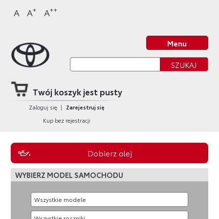
Sklep Toyota
Przejdź
Przejdź
Przejdź
Przejdź
+
++
A
A
A
do
do
do
do
nagłówka
bocznego
głównej
stopki
Strona główna
strony
menu
treści
strony
Menu
Twój koszyk jest pusty
Zaloguj się
|
Zarejestruj się
Kup bez rejestracji
Dobierz olej
WYBIERZ MODEL SAMOCHODU