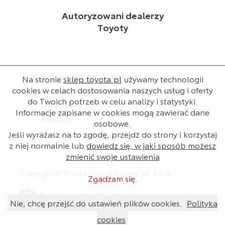
Autoryzowani dealerzy
Toyoty
Strona główna
O sklepie
Na stronie
sklep.toyota.pl
używamy technologii
cookies w celach dostosowania naszych usług i oferty
Dla dealera
Baza wiedzy
Regulamin
do Twoich potrzeb w celu analizy i statystyki.
Ustawienia cookies
Polityka cookies
Informacje zapisane w cookies mogą zawierać dane
Kontakt
osobowe.
Jeśli wyrażasz na to zgodę, przejdź do strony i korzystaj
z niej normalnie lub
dowiedz się, w jaki sposób możesz
zmienić swoje ustawienia
Copyright © Toyota Central Europe Sp. z o.o.
Zgadzam się.
Przejdź na stronę toyota.pl
Nie, chcę przejść do ustawień plików cookies.
Polityka
cookies