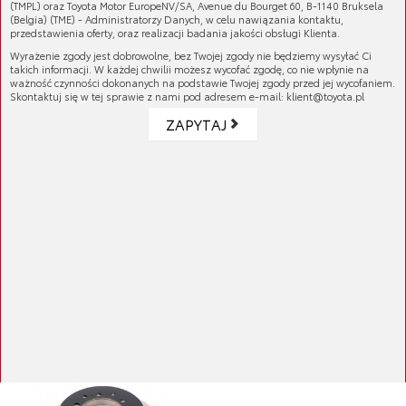
(TMPL) oraz Toyota Motor EuropeNV/SA, Avenue du Bourget 60, B-1140 Bruksela
(Belgia) (TME) - Administratorzy Danych, w celu nawiązania kontaktu,
przedstawienia oferty, oraz realizacji badania jakości obsługi Klienta.
Wyrażenie zgody jest dobrowolne, bez Twojej zgody nie będziemy wysyłać Ci
takich informacji. W każdej chwilii możesz wycofać zgodę, co nie wpłynie na
ważność czynności dokonanych na podstawie Twojej zgody przed jej wycofaniem.
Skontaktuj się w tej sprawie z nami pod adresem e-mail: klient@toyota.pl
ZAPYTAJ
Tarcza hamulcowa
Cena brutto:
510,95 zł
Cena netto:
415,41 zł
Tarcza hamulcowa
Cena brutto:
499,08 zł
Cena netto:
405,76 zł