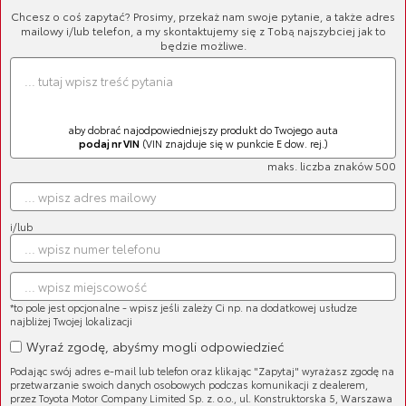
Chcesz o coś zapytać? Prosimy, przekaż nam swoje pytanie, a także adres
mailowy i/lub telefon, a my skontaktujemy się z Tobą najszybciej jak to
będzie możliwe.
aby dobrać najodpowiedniejszy produkt do Twojego auta
podaj nr VIN
(VIN znajduje się w punkcie E dow. rej.)
maks. liczba znaków 500
Klocki hamulcowe tylne
Cena brutto:
406,66 zł
Cena netto:
330,62 zł
i/lub
*to pole jest opcjonalne - wpisz jeśli zależy Ci np. na dodatkowej usłudze
najbliżej Twojej lokalizacji
Wyraź zgodę, abyśmy mogli odpowiedzieć
Tarcza hamulcowa
Podając swój adres e-mail lub telefon oraz klikając "Zapytaj" wyrażasz zgodę na
Cena brutto:
387,82 zł
przetwarzanie swoich danych osobowych podczas komunikacji z dealerem,
Cena netto:
315,30 zł
przez Toyota Motor Company Limited Sp. z. o.o., ul. Konstruktorska 5, Warszawa