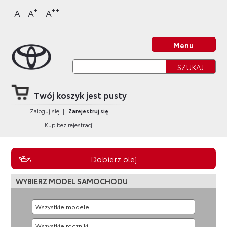
Sklep Toyota
Przejdź
Przejdź
Przejdź
Przejdź
+
++
A
A
A
do
do
do
do
nagłówka
bocznego
głównej
stopki
Strona główna
strony
menu
treści
strony
Menu
Twój koszyk jest pusty
Zaloguj się
|
Zarejestruj się
Kup bez rejestracji
Dobierz olej
WYBIERZ MODEL SAMOCHODU