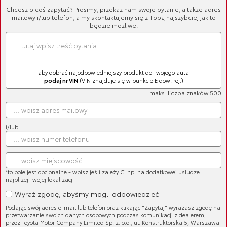
Chcesz o coś zapytać? Prosimy, przekaż nam swoje pytanie, a także adres
mailowy i/lub telefon, a my skontaktujemy się z Tobą najszybciej jak to
będzie możliwe.
aby dobrać najodpowiedniejszy produkt do Twojego auta
podaj nr VIN
(VIN znajduje się w punkcie E dow. rej.)
maks. liczba znaków 500
Parasol
Cena brutto:
91,02 zł
Cena netto:
74,00 zł
i/lub
*to pole jest opcjonalne - wpisz jeśli zależy Ci np. na dodatkowej usłudze
najbliżej Twojej lokalizacji
Wyraź zgodę, abyśmy mogli odpowiedzieć
Parasol (duży dla dwóch osób)
Podając swój adres e-mail lub telefon oraz klikając "Zapytaj" wyrażasz zgodę na
Cena brutto:
137,76 zł
przetwarzanie swoich danych osobowych podczas komunikacji z dealerem,
Cena netto:
112,00 zł
przez Toyota Motor Company Limited Sp. z. o.o., ul. Konstruktorska 5, Warszawa