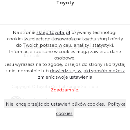
Toyoty
Strona główna
O sklepie
Na stronie
sklep.toyota.pl
używamy technologii
cookies w celach dostosowania naszych usług i oferty
Dla dealera
Baza wiedzy
Regulamin
do Twoich potrzeb w celu analizy i statystyki.
Ustawienia cookies
Polityka cookies
Informacje zapisane w cookies mogą zawierać dane
Kontakt
osobowe.
Jeśli wyrażasz na to zgodę, przejdź do strony i korzystaj
z niej normalnie lub
dowiedz się, w jaki sposób możesz
zmienić swoje ustawienia
Copyright © Toyota Central Europe Sp. z o.o.
Zgadzam się.
Przejdź na stronę toyota.pl
Nie, chcę przejść do ustawień plików cookies.
Polityka
cookies