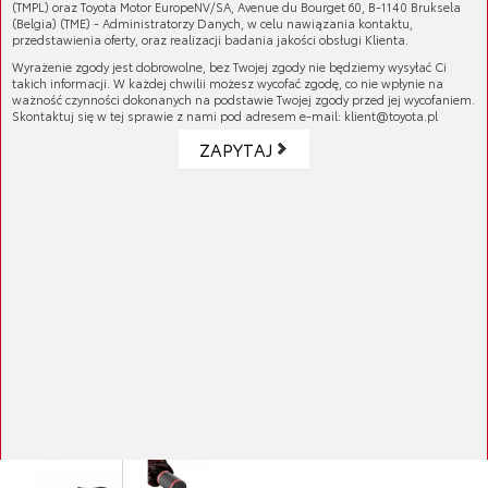
(TMPL) oraz Toyota Motor EuropeNV/SA, Avenue du Bourget 60, B-1140 Bruksela
(Belgia) (TME) - Administratorzy Danych, w celu nawiązania kontaktu,
przedstawienia oferty, oraz realizacji badania jakości obsługi Klienta.
Wyrażenie zgody jest dobrowolne, bez Twojej zgody nie będziemy wysyłać Ci
takich informacji. W każdej chwilii możesz wycofać zgodę, co nie wpłynie na
ważność czynności dokonanych na podstawie Twojej zgody przed jej wycofaniem.
Skontaktuj się w tej sprawie z nami pod adresem e-mail: klient@toyota.pl
ZAPYTAJ
Parasol czarny
Cena brutto:
95,94 zł
Cena netto:
78,00 zł
Parasolka
Cena brutto:
102,09 zł
Cena netto:
83,00 zł