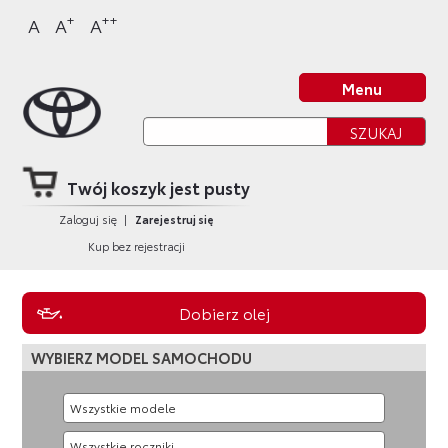
Sklep Toyota
Przejdź
Przejdź
Przejdź
Przejdź
+
++
A
A
A
do
do
do
do
nagłówka
bocznego
głównej
stopki
Strona główna
strony
menu
treści
strony
Menu
Twój koszyk jest pusty
Zaloguj się
|
Zarejestruj się
Kup bez rejestracji
Dobierz olej
WYBIERZ MODEL SAMOCHODU