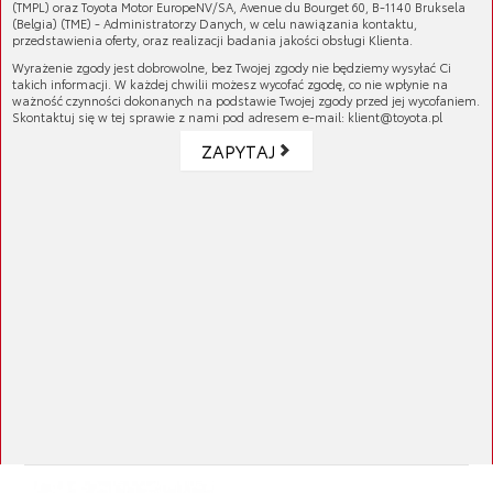
Cena netto:
1 018,62 zł
(TMPL) oraz Toyota Motor EuropeNV/SA, Avenue du Bourget 60, B-1140 Bruksela
(Belgia) (TME) - Administratorzy Danych, w celu nawiązania kontaktu,
przedstawienia oferty, oraz realizacji badania jakości obsługi Klienta.
Wyrażenie zgody jest dobrowolne, bez Twojej zgody nie będziemy wysyłać Ci
takich informacji. W każdej chwilii możesz wycofać zgodę, co nie wpłynie na
ważność czynności dokonanych na podstawie Twojej zgody przed jej wycofaniem.
Skontaktuj się w tej sprawie z nami pod adresem e-mail: klient@toyota.pl
ZAPYTAJ
Cięgno mechanizmu wycieraczek
Cena brutto:
1 878,91 zł
Cena netto:
1 527,57 zł
Cięgno mechanizmu wycieraczek
Cena brutto:
1 875,18 zł
Cena netto:
1 524,54 zł