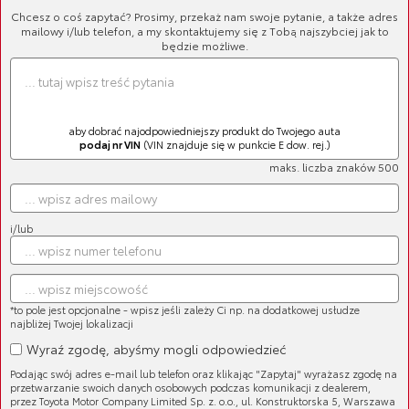
OUTLET
Chcesz o coś zapytać? Prosimy, przekaż nam swoje pytanie, a także adres
mailowy i/lub telefon, a my skontaktujemy się z Tobą najszybciej jak to
będzie możliwe.
Jesteś tutaj:
Strona główna
»
Części
»
Wycieraczki
aby dobrać najodpowiedniejszy produkt do Twojego auta
podaj nr VIN
(VIN znajduje się w punkcie E dow. rej.)
Sortuj
maks. liczba znaków 500
LISTA PRODUKTÓW
1
2
»
i/lub
*to pole jest opcjonalne - wpisz jeśli zależy Ci np. na dodatkowej usłudze
najbliżej Twojej lokalizacji
Wyraź zgodę, abyśmy mogli odpowiedzieć
Cięgno mechanizmu wycieraczek
Podając swój adres e-mail lub telefon oraz klikając "Zapytaj" wyrażasz zgodę na
przetwarzanie swoich danych osobowych podczas komunikacji z dealerem,
Cena brutto:
1 252,90 zł
przez Toyota Motor Company Limited Sp. z. o.o., ul. Konstruktorska 5, Warszawa