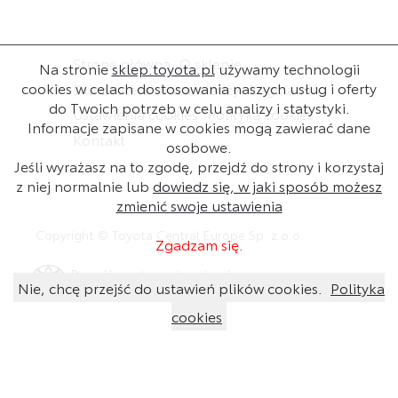
Strona główna
O sklepie
Na stronie
sklep.toyota.pl
używamy technologii
cookies w celach dostosowania naszych usług i oferty
Dla dealera
Baza wiedzy
Regulamin
do Twoich potrzeb w celu analizy i statystyki.
Ustawienia cookies
Polityka cookies
Informacje zapisane w cookies mogą zawierać dane
Kontakt
osobowe.
Jeśli wyrażasz na to zgodę, przejdź do strony i korzystaj
z niej normalnie lub
dowiedz się, w jaki sposób możesz
zmienić swoje ustawienia
Copyright © Toyota Central Europe Sp. z o.o.
Zgadzam się.
Przejdź na stronę toyota.pl
Nie, chcę przejść do ustawień plików cookies.
Polityka
cookies