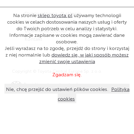
Strona główna
O sklepie
Na stronie
sklep.toyota.pl
używamy technologii
cookies w celach dostosowania naszych usług i oferty
Dla dealera
Baza wiedzy
Regulamin
do Twoich potrzeb w celu analizy i statystyki.
Ustawienia cookies
Polityka cookies
Informacje zapisane w cookies mogą zawierać dane
Kontakt
osobowe.
Jeśli wyrażasz na to zgodę, przejdź do strony i korzystaj
z niej normalnie lub
dowiedz się, w jaki sposób możesz
zmienić swoje ustawienia
Copyright © Toyota Central Europe Sp. z o.o.
Zgadzam się.
Przejdź na stronę toyota.pl
Nie, chcę przejść do ustawień plików cookies.
Polityka
cookies