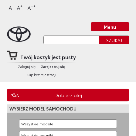
Sklep Toyota
Przejdź
Przejdź
Przejdź
Przejdź
+
++
A
A
A
do
do
do
do
nagłówka
bocznego
głównej
stopki
Strona główna
strony
menu
treści
strony
Menu
Twój koszyk jest pusty
Zaloguj się
|
Zarejestruj się
Kup bez rejestracji
Dobierz olej
WYBIERZ MODEL SAMOCHODU