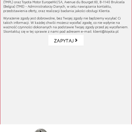
(TMPL) oraz Toyota Motor EuropeNV/SA, Avenue du Bourget 60, B-1140 Bruksela
(Belgia) (TME) - Administratorzy Danych, w celu nawiązania kontaktu,
przedstawienia oferty, oraz realizacji badania jakości obsługi Klienta.
Wyrażenie zgody jest dobrowolne, bez Twojej zgody nie będziemy wysyłać Ci
takich informacji. W każdej chwilii możesz wycofać zgodę, co nie wpłynie na
ważność czynności dokonanych na podstawie Twojej zgody przed jej wycofaniem.
Skontaktuj się w tej sprawie z nami pod adresem e-mail: klient@toyota.pl
ZAPYTAJ
Narzędzie wielofunkcyjne
Cena brutto:
107,01 zł
Cena netto:
87,00 zł
Organizer do bagażnika
Cena brutto:
79,95 zł
Cena netto:
65,00 zł