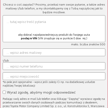
Chcesz o coś zapytać? Prosimy, przekaż nam swoje pytanie, a także adres
mailowy i/lub telefon, a my skontaktujemy się z Tobą najszybciej jak to
będzie możliwe.
aby dobrać najodpowiedniejszy produkt do Twojego auta
podaj nr VIN
(VIN znajduje się w punkcie E dow. rej.)
maks. liczba znaków 500
Alkomat
Cena brutto:
258,30 zł
Cena netto:
210,00 zł
i/lub
*to pole jest opcjonalne - wpisz jeśli zależy Ci np. na dodatkowej usłudze
najbliżej Twojej lokalizacji
Wyraź zgodę, abyśmy mogli odpowiedzieć
KABEL 4 w 1
Podając swój adres e-mail lub telefon oraz klikając "Zapytaj" wyrażasz zgodę na
Cena brutto:
51,66 zł
przetwarzanie swoich danych osobowych podczas komunikacji z dealerem,
Cena netto:
42,00 zł
przez Toyota Motor Company Limited Sp. z. o.o., ul. Konstruktorska 5, Warszawa