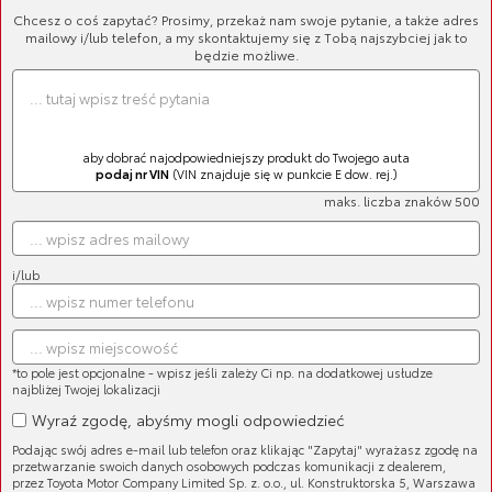
Chcesz o coś zapytać? Prosimy, przekaż nam swoje pytanie, a także adres
mailowy i/lub telefon, a my skontaktujemy się z Tobą najszybciej jak to
będzie możliwe.
aby dobrać najodpowiedniejszy produkt do Twojego auta
podaj nr VIN
(VIN znajduje się w punkcie E dow. rej.)
maks. liczba znaków 500
Butelka termiczna
Cena brutto:
195,77 zł
Cena netto:
159,16 zł
i/lub
*to pole jest opcjonalne - wpisz jeśli zależy Ci np. na dodatkowej usłudze
najbliżej Twojej lokalizacji
Wyraź zgodę, abyśmy mogli odpowiedzieć
Długopis
Podając swój adres e-mail lub telefon oraz klikając "Zapytaj" wyrażasz zgodę na
Cena brutto:
9,10 zł
przetwarzanie swoich danych osobowych podczas komunikacji z dealerem,
Cena netto:
7,40 zł
przez Toyota Motor Company Limited Sp. z. o.o., ul. Konstruktorska 5, Warszawa