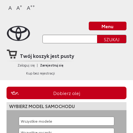
Sklep Toyota
Przejdź
Przejdź
Przejdź
Przejdź
+
++
A
A
A
do
do
do
do
nagłówka
bocznego
głównej
stopki
Strona główna
strony
menu
treści
strony
Menu
Twój koszyk jest pusty
Zaloguj się
|
Zarejestruj się
Kup bez rejestracji
Dobierz olej
WYBIERZ MODEL SAMOCHODU