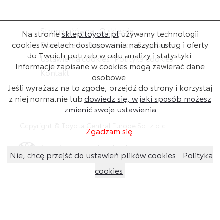
Strona główna
O sklepie
Na stronie
sklep.toyota.pl
używamy technologii
cookies w celach dostosowania naszych usług i oferty
Dla dealera
Baza wiedzy
Regulamin
do Twoich potrzeb w celu analizy i statystyki.
Ustawienia cookies
Polityka cookies
Informacje zapisane w cookies mogą zawierać dane
Kontakt
osobowe.
Jeśli wyrażasz na to zgodę, przejdź do strony i korzystaj
z niej normalnie lub
dowiedz się, w jaki sposób możesz
zmienić swoje ustawienia
Copyright © Toyota Central Europe Sp. z o.o.
Zgadzam się.
Przejdź na stronę toyota.pl
Nie, chcę przejść do ustawień plików cookies.
Polityka
cookies