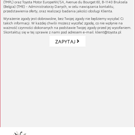
(TMPL) oraz Toyota Motor EuropeNV/SA, Avenue du Bourget 60, B-1140 Bruksela
(Belgia) (TME) - Administratorzy Danych, w celu nawiązania kontaktu,
przedstawienia oferty, oraz realizacji badania jakości obsługi Klienta.
Wyrażenie zgody jest dobrowolne, bez Twojej zgody nie będziemy wysyłać Ci
takich informacji. W każdej chwilii możesz wycofać zgodę, co nie wpłynie na
ważność czynności dokonanych na podstawie Twojej zgody przed jej wycofaniem.
Skontaktuj się w tej sprawie z nami pod adresem e-mail: klient@toyota.pl
ZAPYTAJ
Długopis wielofunkcyjny
Cena brutto:
22,79 zł
Cena netto:
18,53 zł
Kubek termiczny
Cena brutto:
59,04 zł
Cena netto:
48,00 zł