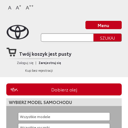
Sklep Toyota
Przejdź
Przejdź
Przejdź
Przejdź
+
++
A
A
A
do
do
do
do
nagłówka
bocznego
głównej
stopki
Strona główna
strony
menu
treści
strony
Menu
Twój koszyk jest pusty
Zaloguj się
|
Zarejestruj się
Kup bez rejestracji
Dobierz olej
WYBIERZ MODEL SAMOCHODU