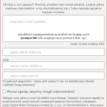
Chcesz o coś zapytać? Prosimy, przekaż nam swoje pytanie, a także adres
mailowy i/lub telefon, a my skontaktujemy się z Tobą najszybciej jak to
będzie możliwe.
aby dobrać najodpowiedniejszy produkt do Twojego auta
podaj nr VIN
(VIN znajduje się w punkcie E dow. rej.)
maks. liczba znaków 500
Cięgno mechanizmu wycieraczek
Cena brutto:
1 252,90 zł
Cena netto:
1 018,62 zł
i/lub
*to pole jest opcjonalne - wpisz jeśli zależy Ci np. na dodatkowej usłudze
najbliżej Twojej lokalizacji
Wyraź zgodę, abyśmy mogli odpowiedzieć
Cięgno mechanizmu wycieraczek
Podając swój adres e-mail lub telefon oraz klikając "Zapytaj" wyrażasz zgodę na
Cena brutto:
1 878,91 zł
przetwarzanie swoich danych osobowych podczas komunikacji z dealerem,
Cena netto:
1 527,57 zł
przez Toyota Motor Company Limited Sp. z. o.o., ul. Konstruktorska 5, Warszawa