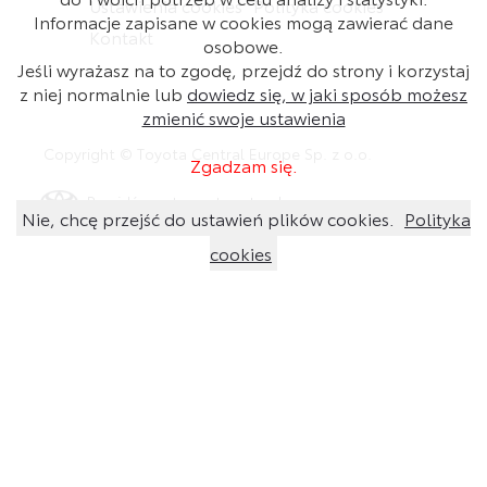
Ustawienia cookies
Polityka cookies
Informacje zapisane w cookies mogą zawierać dane
Kontakt
osobowe.
Jeśli wyrażasz na to zgodę, przejdź do strony i korzystaj
z niej normalnie lub
dowiedz się, w jaki sposób możesz
zmienić swoje ustawienia
Copyright © Toyota Central Europe Sp. z o.o.
Zgadzam się.
Przejdź na stronę toyota.pl
Nie, chcę przejść do ustawień plików cookies.
Polityka
cookies