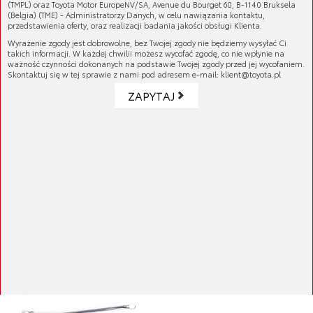
(TMPL) oraz Toyota Motor EuropeNV/SA, Avenue du Bourget 60, B-1140 Bruksela
(Belgia) (TME) - Administratorzy Danych, w celu nawiązania kontaktu,
przedstawienia oferty, oraz realizacji badania jakości obsługi Klienta.
Wyrażenie zgody jest dobrowolne, bez Twojej zgody nie będziemy wysyłać Ci
takich informacji. W każdej chwilii możesz wycofać zgodę, co nie wpłynie na
ważność czynności dokonanych na podstawie Twojej zgody przed jej wycofaniem.
Skontaktuj się w tej sprawie z nami pod adresem e-mail: klient@toyota.pl
ZAPYTAJ
Cięgno mechanizmu wycieraczek
Cena brutto:
1 875,18 zł
Cena netto:
1 524,54 zł
Cięgno mechanizmu wycieraczek
Cena brutto:
2 477,53 zł
Cena netto:
2 014,25 zł