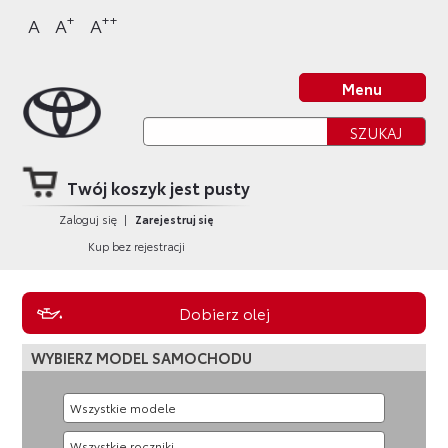
Sklep Toyota
Przejdź
Przejdź
Przejdź
Przejdź
+
++
A
A
A
do
do
do
do
nagłówka
bocznego
głównej
stopki
Strona główna
strony
menu
treści
strony
Menu
Twój koszyk jest pusty
Zaloguj się
|
Zarejestruj się
Kup bez rejestracji
Dobierz olej
WYBIERZ MODEL SAMOCHODU