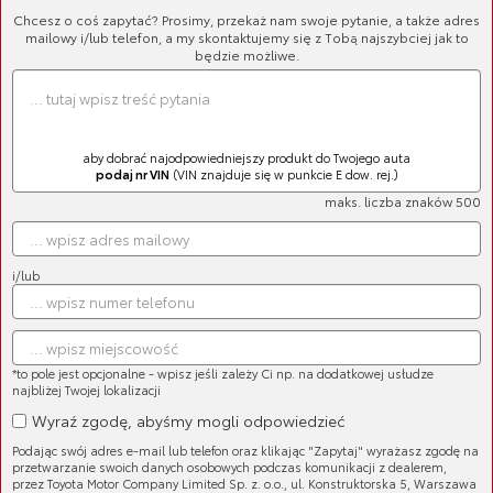
Chcesz o coś zapytać? Prosimy, przekaż nam swoje pytanie, a także adres
mailowy i/lub telefon, a my skontaktujemy się z Tobą najszybciej jak to
będzie możliwe.
aby dobrać najodpowiedniejszy produkt do Twojego auta
podaj nr VIN
(VIN znajduje się w punkcie E dow. rej.)
maks. liczba znaków 500
Mata do samochodu (dla PSA)
Cena brutto:
227,55 zł
Cena netto:
185,00 zł
i/lub
*to pole jest opcjonalne - wpisz jeśli zależy Ci np. na dodatkowej usłudze
najbliżej Twojej lokalizacji
Wyraź zgodę, abyśmy mogli odpowiedzieć
Miska dla psa/kota
Podając swój adres e-mail lub telefon oraz klikając "Zapytaj" wyrażasz zgodę na
Cena brutto:
67,65 zł
przetwarzanie swoich danych osobowych podczas komunikacji z dealerem,
Cena netto:
55,00 zł
przez Toyota Motor Company Limited Sp. z. o.o., ul. Konstruktorska 5, Warszawa