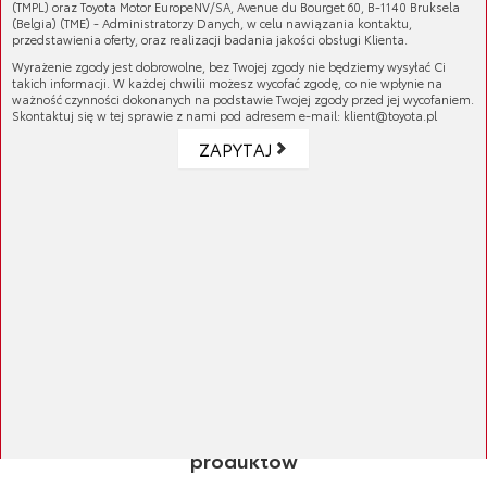
(TMPL) oraz Toyota Motor EuropeNV/SA, Avenue du Bourget 60, B-1140 Bruksela
(Belgia) (TME) - Administratorzy Danych, w celu nawiązania kontaktu,
przedstawienia oferty, oraz realizacji badania jakości obsługi Klienta.
Wyrażenie zgody jest dobrowolne, bez Twojej zgody nie będziemy wysyłać Ci
takich informacji. W każdej chwilii możesz wycofać zgodę, co nie wpłynie na
ważność czynności dokonanych na podstawie Twojej zgody przed jej wycofaniem.
Skontaktuj się w tej sprawie z nami pod adresem e-mail: klient@toyota.pl
ZAPYTAJ
Oficjalny sklep
Toyoty
100% rekomendowanych
produktów