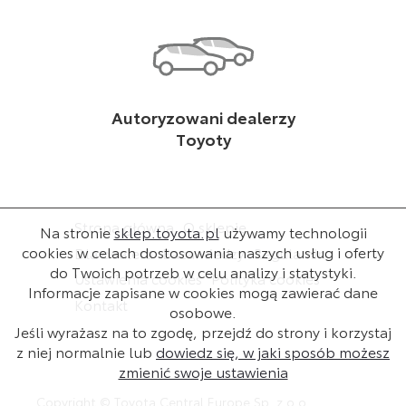
Autoryzowani dealerzy
Toyoty
Strona główna
O sklepie
Na stronie
sklep.toyota.pl
używamy technologii
cookies w celach dostosowania naszych usług i oferty
Dla dealera
Baza wiedzy
Regulamin
do Twoich potrzeb w celu analizy i statystyki.
Ustawienia cookies
Polityka cookies
Informacje zapisane w cookies mogą zawierać dane
Kontakt
osobowe.
Jeśli wyrażasz na to zgodę, przejdź do strony i korzystaj
z niej normalnie lub
dowiedz się, w jaki sposób możesz
zmienić swoje ustawienia
Copyright © Toyota Central Europe Sp. z o.o.