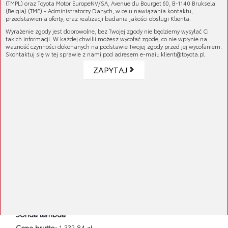
(TMPL) oraz Toyota Motor EuropeNV/SA, Avenue du Bourget 60, B-1140 Bruksela
Sonda lambda
(Belgia) (TME) - Administratorzy Danych, w celu nawiązania kontaktu,
przedstawienia oferty, oraz realizacji badania jakości obsługi Klienta.
Cena brutto:
1 332,84 zł
Wyrażenie zgody jest dobrowolne, bez Twojej zgody nie będziemy wysyłać Ci
Cena netto:
1 083,61 zł
takich informacji. W każdej chwilii możesz wycofać zgodę, co nie wpłynie na
ważność czynności dokonanych na podstawie Twojej zgody przed jej wycofaniem.
Skontaktuj się w tej sprawie z nami pod adresem e-mail: klient@toyota.pl
ZAPYTAJ
Sonda lambda
Cena brutto:
1 332,84 zł
Cena netto:
1 083,61 zł
Sonda lambda
Cena brutto:
1 332,84 zł