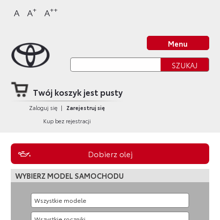
Sklep Toyota
Przejdź
Przejdź
Przejdź
Przejdź
+
++
A
A
A
do
do
do
do
nagłówka
bocznego
głównej
stopki
Strona główna
strony
menu
treści
strony
Menu
Twój koszyk jest pusty
Zaloguj się
|
Zarejestruj się
Kup bez rejestracji
Dobierz olej
WYBIERZ MODEL SAMOCHODU