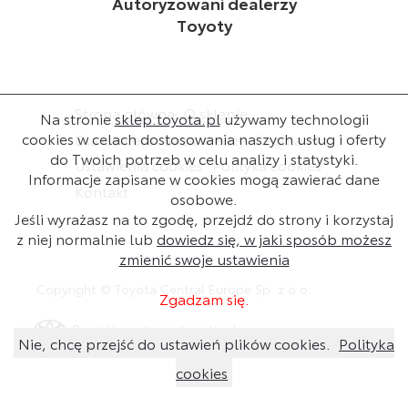
Autoryzowani dealerzy
Toyoty
Strona główna
O sklepie
Na stronie
sklep.toyota.pl
używamy technologii
cookies w celach dostosowania naszych usług i oferty
Dla dealera
Baza wiedzy
Regulamin
do Twoich potrzeb w celu analizy i statystyki.
Ustawienia cookies
Polityka cookies
Informacje zapisane w cookies mogą zawierać dane
Kontakt
osobowe.
Jeśli wyrażasz na to zgodę, przejdź do strony i korzystaj
z niej normalnie lub
dowiedz się, w jaki sposób możesz
zmienić swoje ustawienia
Copyright © Toyota Central Europe Sp. z o.o.
Zgadzam się.
Przejdź na stronę toyota.pl
Nie, chcę przejść do ustawień plików cookies.
Polityka
cookies