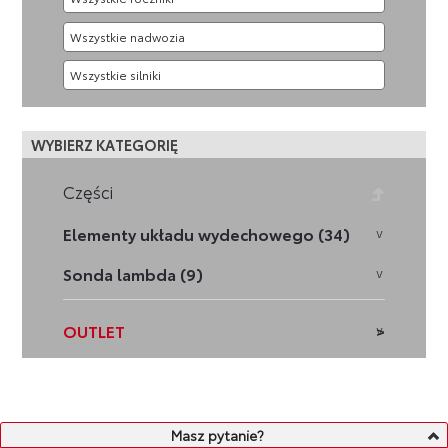
WYBIERZ KATEGORIĘ
Części
Elementy układu wydechowego (34)
Sonda lambda (9)
OUTLET
Jesteś tutaj:
Strona główna
»
Części
»
Układ wydechowy
Masz pytanie?