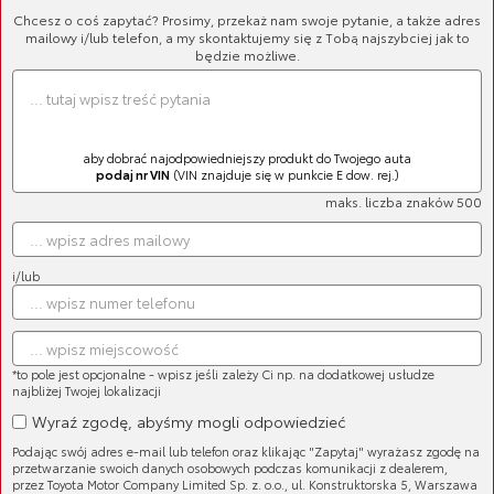
Chcesz o coś zapytać? Prosimy, przekaż nam swoje pytanie, a także adres
Sortuj
mailowy i/lub telefon, a my skontaktujemy się z Tobą najszybciej jak to
będzie możliwe.
LISTA PRODUKTÓW
aby dobrać najodpowiedniejszy produkt do Twojego auta
podaj nr VIN
(VIN znajduje się w punkcie E dow. rej.)
maks. liczba znaków 500
i/lub
Sonda lambda
Cena brutto:
1 332,84 zł
Cena netto:
1 083,61 zł
*to pole jest opcjonalne - wpisz jeśli zależy Ci np. na dodatkowej usłudze
najbliżej Twojej lokalizacji
Wyraź zgodę, abyśmy mogli odpowiedzieć
Podając swój adres e-mail lub telefon oraz klikając "Zapytaj" wyrażasz zgodę na
przetwarzanie swoich danych osobowych podczas komunikacji z dealerem,
przez Toyota Motor Company Limited Sp. z. o.o., ul. Konstruktorska 5, Warszawa