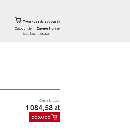
Twój koszyk jest pusty
Zaloguj się
|
Zarejestruj się
Kup bez rejestracji
Cena brutto:
1 084,58 zł
DODAJ DO