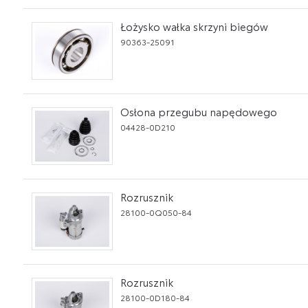
Łożysko wałka skrzyni biegów
90363-25091
Osłona przegubu napędowego
04428-0D210
Rozrusznik
28100-0Q050-84
Rozrusznik
28100-0D180-84