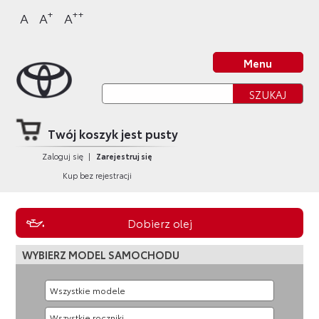
Sklep Toyota
Przejdź
Przejdź
Przejdź
Przejdź
+
++
A
A
A
do
do
do
do
nagłówka
bocznego
głównej
stopki
Strona główna
strony
menu
treści
strony
Menu
Twój koszyk jest pusty
Zaloguj się
|
Zarejestruj się
Kup bez rejestracji
Dobierz olej
WYBIERZ MODEL SAMOCHODU