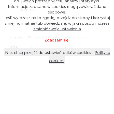
do Twoich potrzeb w celu analizy i statystyki.
Ustawienia cookies
Polityka cookies
Informacje zapisane w cookies mogą zawierać dane
Kontakt
osobowe.
Jeśli wyrażasz na to zgodę, przejdź do strony i korzystaj
z niej normalnie lub
dowiedz się, w jaki sposób możesz
zmienić swoje ustawienia
Copyright © Toyota Central Europe Sp. z o.o.
Zgadzam się.
Przejdź na stronę toyota.pl
Nie, chcę przejść do ustawień plików cookies.
Polityka
cookies