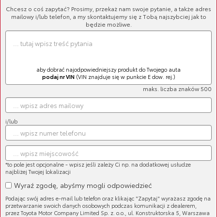
Chcesz o coś zapytać? Prosimy, przekaż nam swoje pytanie, a także adres
mailowy i/lub telefon, a my skontaktujemy się z Tobą najszybciej jak to
będzie możliwe.
aby dobrać najodpowiedniejszy produkt do Twojego auta
podaj nr VIN
(VIN znajduje się w punkcie E dow. rej.)
maks. liczba znaków 500
Klocki hamulcowe tylne
Cena brutto:
224,91 zł
Cena netto:
182,85 zł
i/lub
*to pole jest opcjonalne - wpisz jeśli zależy Ci np. na dodatkowej usłudze
najbliżej Twojej lokalizacji
Wyraź zgodę, abyśmy mogli odpowiedzieć
Klocki hamulcowe tylne
Podając swój adres e-mail lub telefon oraz klikając "Zapytaj" wyrażasz zgodę na
Cena brutto:
281,94 zł
przetwarzanie swoich danych osobowych podczas komunikacji z dealerem,
Cena netto:
229,22 zł
przez Toyota Motor Company Limited Sp. z. o.o., ul. Konstruktorska 5, Warszawa