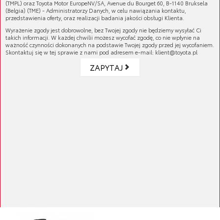
(TMPL) oraz Toyota Motor EuropeNV/SA, Avenue du Bourget 60, B-1140 Bruksela
(Belgia) (TME) - Administratorzy Danych, w celu nawiązania kontaktu,
przedstawienia oferty, oraz realizacji badania jakości obsługi Klienta.
Wyrażenie zgody jest dobrowolne, bez Twojej zgody nie będziemy wysyłać Ci
takich informacji. W każdej chwilii możesz wycofać zgodę, co nie wpłynie na
ważność czynności dokonanych na podstawie Twojej zgody przed jej wycofaniem.
Skontaktuj się w tej sprawie z nami pod adresem e-mail: klient@toyota.pl
ZAPYTAJ
Klocki hamulcowe tylne
Cena brutto:
246,48 zł
Cena netto:
200,39 zł
Klocki hamulcowe tylne
Cena brutto:
409,97 zł
Cena netto:
333,31 zł