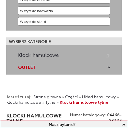
WYBIERZ KATEGORIĘ
Klocki hamulcowe
OUTLET
Jesteś tutaj:
Strona główna
»
Części
»
Układ hamulcowy
»
Klocki hamulcowe
»
Tylne
»
Klocki hamulcowe tylne
KLOCKI HAMULCOWE
Numer katalogowy:
04466-
TYLNE
YZZD3
Masz pytanie?