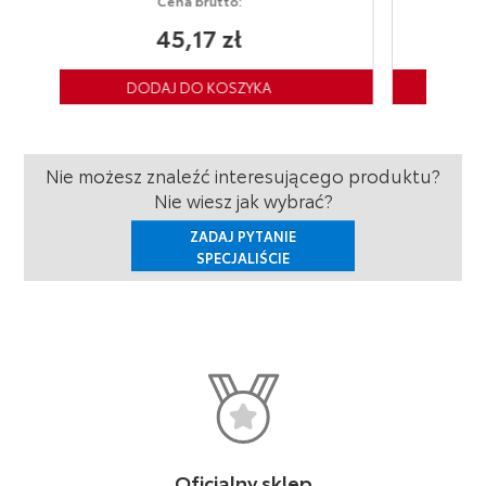
 brutto:
Cena brutto:
,17 zł
74,66 zł
Nie możesz znaleźć interesującego produktu?
Nie wiesz jak wybrać?
ZADAJ PYTANIE
SPECJALIŚCIE
Oficjalny sklep