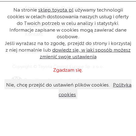
Strona główna
O sklepie
Na stronie
sklep.toyota.pl
używamy technologii
cookies w celach dostosowania naszych usług i oferty
Dla dealera
Baza wiedzy
Regulamin
do Twoich potrzeb w celu analizy i statystyki.
Ustawienia cookies
Polityka cookies
Informacje zapisane w cookies mogą zawierać dane
Kontakt
osobowe.
Jeśli wyrażasz na to zgodę, przejdź do strony i korzystaj
z niej normalnie lub
dowiedz się, w jaki sposób możesz
zmienić swoje ustawienia
Copyright © Toyota Central Europe Sp. z o.o.
Zgadzam się.
Przejdź na stronę toyota.pl
Nie, chcę przejść do ustawień plików cookies.
Polityka
cookies