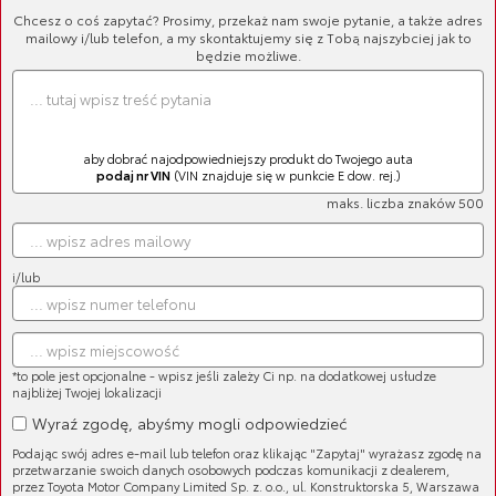
Chcesz o coś zapytać? Prosimy, przekaż nam swoje pytanie, a także adres
mailowy i/lub telefon, a my skontaktujemy się z Tobą najszybciej jak to
będzie możliwe.
aby dobrać najodpowiedniejszy produkt do Twojego auta
podaj nr VIN
(VIN znajduje się w punkcie E dow. rej.)
maks. liczba znaków 500
i/lub
Cena brutto:
281,94 zł
*to pole jest opcjonalne - wpisz jeśli zależy Ci np. na dodatkowej usłudze
najbliżej Twojej lokalizacji
Wyraź zgodę, abyśmy mogli odpowiedzieć
Podając swój adres e-mail lub telefon oraz klikając "Zapytaj" wyrażasz zgodę na
przetwarzanie swoich danych osobowych podczas komunikacji z dealerem,
przez Toyota Motor Company Limited Sp. z. o.o., ul. Konstruktorska 5, Warszawa
Oryginalne klocki hamulcowe Toyoty