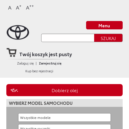
Sklep Toyota
Przejdź
Przejdź
Przejdź
Przejdź
+
++
A
A
A
do
do
do
do
nagłówka
bocznego
głównej
stopki
Strona główna
strony
menu
treści
strony
Menu
Twój koszyk jest pusty
Zaloguj się
|
Zarejestruj się
Kup bez rejestracji
Dobierz olej
WYBIERZ MODEL SAMOCHODU