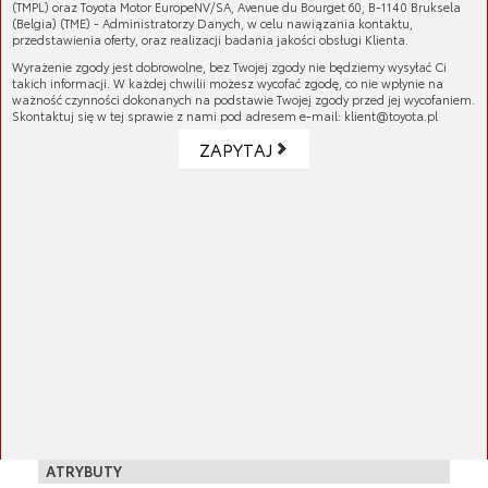
(TMPL) oraz Toyota Motor EuropeNV/SA, Avenue du Bourget 60, B-1140 Bruksela
stosowane do modelu Rav4 I i II generacji.
(Belgia) (TME) - Administratorzy Danych, w celu nawiązania kontaktu,
przedstawienia oferty, oraz realizacji badania jakości obsługi Klienta.
Być może najważniejszym elementem
Wyrażenie zgody jest dobrowolne, bez Twojej zgody nie będziemy wysyłać Ci
bezpieczeństwa każdego samochodu są klocki
takich informacji. W każdej chwilii możesz wycofać zgodę, co nie wpłynie na
hamulcowe. Elementy te współpracując z
ważność czynności dokonanych na podstawie Twojej zgody przed jej wycofaniem.
Skontaktuj się w tej sprawie z nami pod adresem e-mail: klient@toyota.pl
tarczą hamulcową powodują zmniejszenie
prędkości pojazdu lub jego bezpieczne
ZAPYTAJ
zatrzymanie. To także części hamulca, które
wymagają regularnej wymiany. Niesprawne
klocki hamulcowe mogą znacznie wydłużyć
Więcej
drogę hamowania samochodu, uniemożliwiając
szybkie i bezpieczne zahamowanie, co może
Numer katalogowy:
04466-YZZD3
zwiększyć ryzyko wypadku.
Jeżeli podczas hamowania pojawiającym się
GALERIA PRODUKTU
drganiom towarzyszyć będzie nieprzyjemny
dźwięk (piszczenie), jest to sygnał, że klocki
hamulcowe muszą zostać wymienione.
KOMPATYBILNE MODELE
Oryginalne klocki hamulcowe zostały
zaprojektowane jako najlepsze rozwiązanie
RAV4
ATRYBUTY
zapewniające wymaganą siłę hamowania w
05/2000 - 11/2005 - 1ZZFE 1.8 (benzyna)