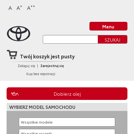
Sklep Toyota
Przejdź
Przejdź
Przejdź
Przejdź
+
++
A
A
A
do
do
do
do
nagłówka
bocznego
głównej
stopki
Strona główna
strony
menu
treści
strony
Menu
Twój koszyk jest pusty
Zaloguj się
|
Zarejestruj się
Kup bez rejestracji
Dobierz olej
WYBIERZ MODEL SAMOCHODU