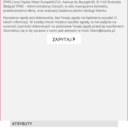
(TMPL) oraz Toyota Motor EuropeNV/SA, Avenue du Bourget 60, B-1140 Bruksela
bezpieczeństwa każdego samochodu są klocki
(Belgia) (TME) - Administratorzy Danych, w celu nawiązania kontaktu,
przedstawienia oferty, oraz realizacji badania jakości obsługi Klienta.
hamulcowe. Elementy te współpracując z
Wyrażenie zgody jest dobrowolne, bez Twojej zgody nie będziemy wysyłać Ci
tarczą hamulcową powodują zmniejszenie
takich informacji. W każdej chwilii możesz wycofać zgodę, co nie wpłynie na
prędkości pojazdu lub jego bezpieczne
ważność czynności dokonanych na podstawie Twojej zgody przed jej wycofaniem.
Skontaktuj się w tej sprawie z nami pod adresem e-mail: klient@toyota.pl
zatrzymanie. To także części hamulca, które
wymagają regularnej wymiany. Niesprawne
ZAPYTAJ
klocki hamulcowe mogą znacznie wydłużyć
drogę hamowania samochodu, uniemożliwiając
szybkie i bezpieczne zahamowanie, co może
Więcej
zwiększyć ryzyko wypadku.
Jeżeli podczas hamowania pojawiającym się
Numer katalogowy:
04466-YZZE8
drganiom towarzyszyć będzie nieprzyjemny
dźwięk (piszczenie), jest to sygnał, że klocki
GALERIA PRODUKTU
hamulcowe muszą zostać wymienione.
Oryginalne klocki hamulcowe zostały
zaprojektowane jako najlepsze rozwiązanie
KOMPATYBILNE MODELE
zapewniające wymaganą siłę hamowania w
szerokim zakresie temperatur i warunków jazdy,
RAV4
ATRYBUTY
przy ograniczonym powstawaniu wibracji o
12/2012 - 10/2015 - 2ADFTV 2.2 Turbo (diesel)