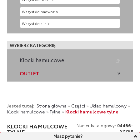
WYBIERZ KATEGORIĘ
Klocki hamulcowe
OUTLET
Jesteś tutaj:
Strona główna
»
Części
»
Układ hamulcowy
»
Klocki hamulcowe
»
Tylne
»
Klocki hamulcowe tylne
KLOCKI HAMULCOWE
Numer katalogowy:
04466-
TYLNE
YZZE8
Masz pytanie?