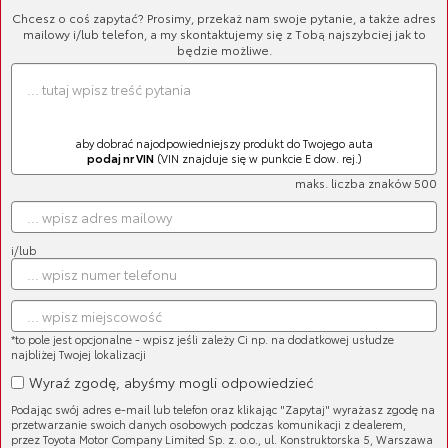
Chcesz o coś zapytać? Prosimy, przekaż nam swoje pytanie, a także adres
mailowy i/lub telefon, a my skontaktujemy się z Tobą najszybciej jak to
będzie możliwe.
aby dobrać najodpowiedniejszy produkt do Twojego auta
podaj nr VIN
(VIN znajduje się w punkcie E dow. rej.)
maks. liczba znaków 500
i/lub
Cena brutto:
281,94 zł
*to pole jest opcjonalne - wpisz jeśli zależy Ci np. na dodatkowej usłudze
najbliżej Twojej lokalizacji
Wyraź zgodę, abyśmy mogli odpowiedzieć
Podając swój adres e-mail lub telefon oraz klikając "Zapytaj" wyrażasz zgodę na
przetwarzanie swoich danych osobowych podczas komunikacji z dealerem,
przez Toyota Motor Company Limited Sp. z. o.o., ul. Konstruktorska 5, Warszawa
Być może najważniejszym elementem