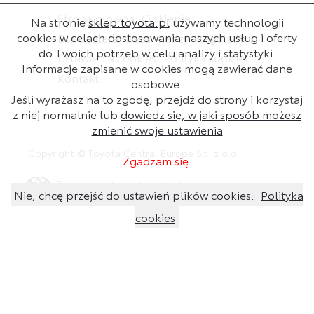
Strona główna
O sklepie
Na stronie
sklep.toyota.pl
używamy technologii
cookies w celach dostosowania naszych usług i oferty
Dla dealera
Baza wiedzy
Regulamin
do Twoich potrzeb w celu analizy i statystyki.
Ustawienia cookies
Polityka cookies
Informacje zapisane w cookies mogą zawierać dane
Kontakt
osobowe.
Jeśli wyrażasz na to zgodę, przejdź do strony i korzystaj
z niej normalnie lub
dowiedz się, w jaki sposób możesz
zmienić swoje ustawienia
Copyright © Toyota Central Europe Sp. z o.o.
Zgadzam się.
Przejdź na stronę toyota.pl
Nie, chcę przejść do ustawień plików cookies.
Polityka
cookies