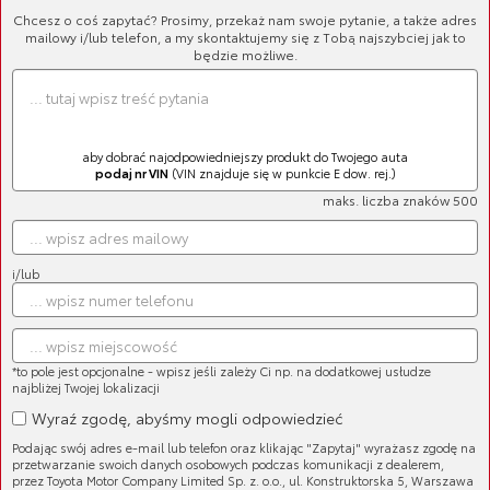
Oświetlenie
Chcesz o coś zapytać? Prosimy, przekaż nam swoje pytanie, a także adres
mailowy i/lub telefon, a my skontaktujemy się z Tobą najszybciej jak to
Sortuj
będzie możliwe.
LISTA PRODUKTÓW
aby dobrać najodpowiedniejszy produkt do Twojego auta
podaj nr VIN
(VIN znajduje się w punkcie E dow. rej.)
maks. liczba znaków 500
i/lub
Zapasowy zestaw żarówek
Cena brutto:
233,00 zł
Cena netto:
189,43 zł
*to pole jest opcjonalne - wpisz jeśli zależy Ci np. na dodatkowej usłudze
najbliżej Twojej lokalizacji
Wyraź zgodę, abyśmy mogli odpowiedzieć
Podając swój adres e-mail lub telefon oraz klikając "Zapytaj" wyrażasz zgodę na
przetwarzanie swoich danych osobowych podczas komunikacji z dealerem,
przez Toyota Motor Company Limited Sp. z. o.o., ul. Konstruktorska 5, Warszawa