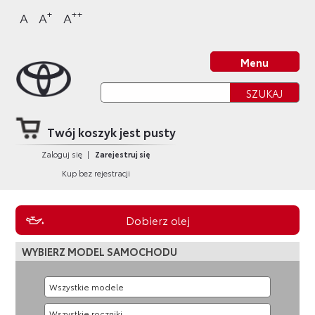
Sklep Toyota
Przejdź
Przejdź
Przejdź
Przejdź
+
++
A
A
A
do
do
do
do
nagłówka
bocznego
głównej
stopki
Strona główna
strony
menu
treści
strony
Menu
Twój koszyk jest pusty
Zaloguj się
|
Zarejestruj się
Kup bez rejestracji
Dobierz olej
WYBIERZ MODEL SAMOCHODU