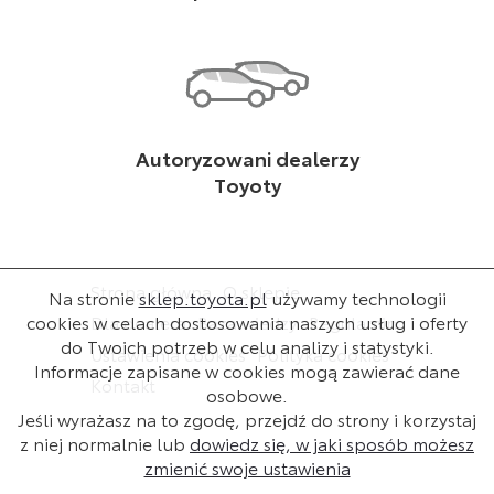
Autoryzowani dealerzy
Toyoty
Strona główna
O sklepie
Na stronie
sklep.toyota.pl
używamy technologii
cookies w celach dostosowania naszych usług i oferty
Dla dealera
Baza wiedzy
Regulamin
do Twoich potrzeb w celu analizy i statystyki.
Ustawienia cookies
Polityka cookies
Informacje zapisane w cookies mogą zawierać dane
Kontakt
osobowe.
Jeśli wyrażasz na to zgodę, przejdź do strony i korzystaj
z niej normalnie lub
dowiedz się, w jaki sposób możesz
zmienić swoje ustawienia