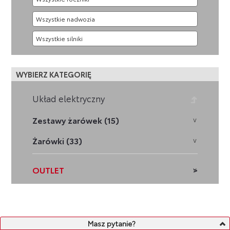
WYBIERZ KATEGORIĘ
Układ elektryczny
Zestawy żarówek (15)
Żarówki (33)
OUTLET
Jesteś tutaj:
Strona główna
»
Części
»
Układ elektryczny
»
Masz pytanie?