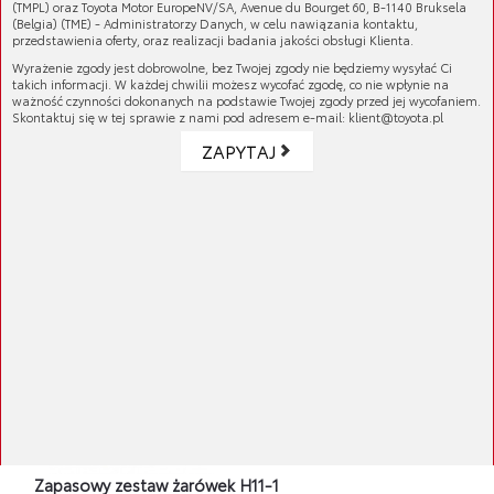
(TMPL) oraz Toyota Motor EuropeNV/SA, Avenue du Bourget 60, B-1140 Bruksela
(Belgia) (TME) - Administratorzy Danych, w celu nawiązania kontaktu,
przedstawienia oferty, oraz realizacji badania jakości obsługi Klienta.
Zapasowy zestaw żarówek
Wyrażenie zgody jest dobrowolne, bez Twojej zgody nie będziemy wysyłać Ci
Cena brutto:
271,81 zł
takich informacji. W każdej chwilii możesz wycofać zgodę, co nie wpłynie na
Cena netto:
220,98 zł
ważność czynności dokonanych na podstawie Twojej zgody przed jej wycofaniem.
Skontaktuj się w tej sprawie z nami pod adresem e-mail: klient@toyota.pl
ZAPYTAJ
Zapasowy zestaw żarówek
Cena brutto:
271,81 zł
Cena netto:
220,98 zł
Zapasowy zestaw żarówek H11-1