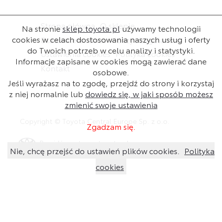
Strona główna
O sklepie
Na stronie
sklep.toyota.pl
używamy technologii
cookies w celach dostosowania naszych usług i oferty
Dla dealera
Baza wiedzy
Regulamin
do Twoich potrzeb w celu analizy i statystyki.
Ustawienia cookies
Polityka cookies
Informacje zapisane w cookies mogą zawierać dane
Kontakt
osobowe.
Jeśli wyrażasz na to zgodę, przejdź do strony i korzystaj
z niej normalnie lub
dowiedz się, w jaki sposób możesz
zmienić swoje ustawienia
Copyright © Toyota Central Europe Sp. z o.o.
Zgadzam się.
Przejdź na stronę toyota.pl
Nie, chcę przejść do ustawień plików cookies.
Polityka
cookies