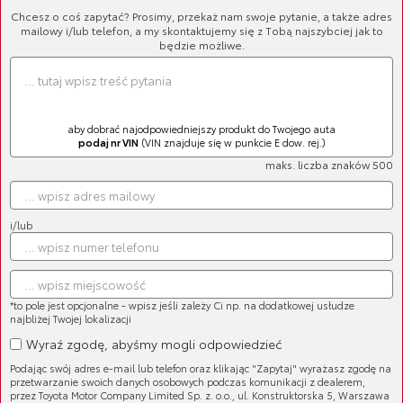
Chcesz o coś zapytać? Prosimy, przekaż nam swoje pytanie, a także adres
mailowy i/lub telefon, a my skontaktujemy się z Tobą najszybciej jak to
będzie możliwe.
aby dobrać najodpowiedniejszy produkt do Twojego auta
podaj nr VIN
(VIN znajduje się w punkcie E dow. rej.)
maks. liczba znaków 500
Latarka
Cena brutto:
137,76 zł
Cena netto:
112,00 zł
i/lub
*to pole jest opcjonalne - wpisz jeśli zależy Ci np. na dodatkowej usłudze
najbliżej Twojej lokalizacji
Wyraź zgodę, abyśmy mogli odpowiedzieć
Podając swój adres e-mail lub telefon oraz klikając "Zapytaj" wyrażasz zgodę na
przetwarzanie swoich danych osobowych podczas komunikacji z dealerem,
przez Toyota Motor Company Limited Sp. z. o.o., ul. Konstruktorska 5, Warszawa