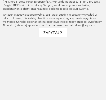
(TMPL) oraz Toyota Motor EuropeNV/SA, Avenue du Bourget 60, B-1140 Bruksela
Oficjalny sklep
(Belgia) (TME) - Administratorzy Danych, w celu nawiązania kontaktu,
przedstawienia oferty, oraz realizacji badania jakości obsługi Klienta.
Toyoty
Wyrażenie zgody jest dobrowolne, bez Twojej zgody nie będziemy wysyłać Ci
takich informacji. W każdej chwilii możesz wycofać zgodę, co nie wpłynie na
ważność czynności dokonanych na podstawie Twojej zgody przed jej wycofaniem.
Skontaktuj się w tej sprawie z nami pod adresem e-mail: klient@toyota.pl
ZAPYTAJ
100% rekomendowanych
produktów
Autoryzowani dealerzy
Toyoty