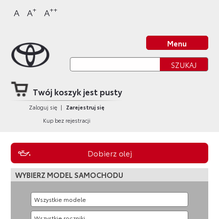
Sklep Toyota
Przejdź
Przejdź
Przejdź
Przejdź
+
++
A
A
A
do
do
do
do
nagłówka
bocznego
głównej
stopki
Strona główna
strony
menu
treści
strony
Menu
Twój koszyk jest pusty
Zaloguj się
|
Zarejestruj się
Kup bez rejestracji
Dobierz olej
WYBIERZ MODEL SAMOCHODU