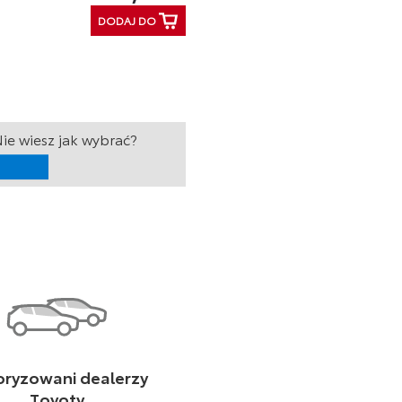
DODAJ DO
ie wiesz jak wybrać?
oryzowani dealerzy
Toyoty