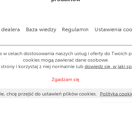
 dealera
Baza wiedzy
Regulamin
Ustawienia coo
w celach dostosowania naszych usług i oferty do Twoich pot
 o.o.
cookies mogą zawierać dane osobowe.
strony i korzystaj z niej normalnie lub
dowiedz się, w jaki 
Zgadzam się.
ie, chcę przejść do ustawień plików cookies.
Polityka cooki
Chcesz o coś
pytanie, a t
skontaktujem