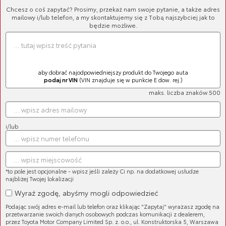
Chcesz o coś zapytać? Prosimy, przekaż nam swoje pytanie, a także adres
mailowy i/lub telefon, a my skontaktujemy się z Tobą najszybciej jak to
1
2
»
będzie możliwe.
aby dobrać najodpowiedniejszy produkt do Twojego auta
podaj nr VIN
(VIN znajduje się w punkcie E dow. rej.)
maks. liczba znaków 500
Amortyzator
Cena brutto:
581,93 zł
Cena netto:
473,11 zł
i/lub
*to pole jest opcjonalne - wpisz jeśli zależy Ci np. na dodatkowej usłudze
najbliżej Twojej lokalizacji
Wyraź zgodę, abyśmy mogli odpowiedzieć
Amortyzator
Podając swój adres e-mail lub telefon oraz klikając "Zapytaj" wyrażasz zgodę na
Cena brutto:
517,74 zł
przetwarzanie swoich danych osobowych podczas komunikacji z dealerem,
Cena netto:
420,93 zł
przez Toyota Motor Company Limited Sp. z. o.o., ul. Konstruktorska 5, Warszawa