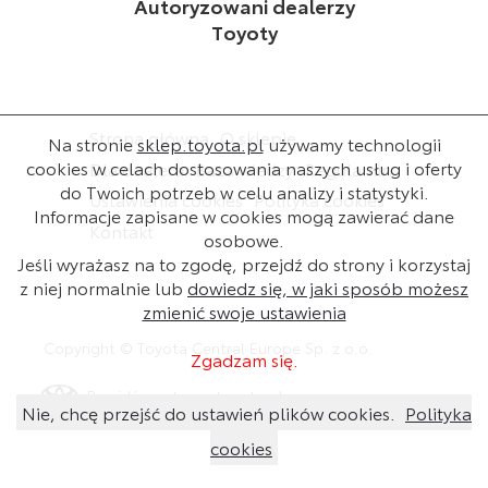
Autoryzowani dealerzy
Toyoty
Strona główna
O sklepie
Na stronie
sklep.toyota.pl
używamy technologii
cookies w celach dostosowania naszych usług i oferty
Dla dealera
Baza wiedzy
Regulamin
do Twoich potrzeb w celu analizy i statystyki.
Ustawienia cookies
Polityka cookies
Informacje zapisane w cookies mogą zawierać dane
Kontakt
osobowe.
Jeśli wyrażasz na to zgodę, przejdź do strony i korzystaj
z niej normalnie lub
dowiedz się, w jaki sposób możesz
zmienić swoje ustawienia
Copyright © Toyota Central Europe Sp. z o.o.
Zgadzam się.
Przejdź na stronę toyota.pl
Nie, chcę przejść do ustawień plików cookies.
Polityka
cookies