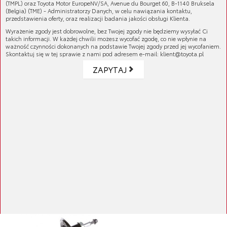
(TMPL) oraz Toyota Motor EuropeNV/SA, Avenue du Bourget 60, B-1140 Bruksela
(Belgia) (TME) - Administratorzy Danych, w celu nawiązania kontaktu,
przedstawienia oferty, oraz realizacji badania jakości obsługi Klienta.
Wyrażenie zgody jest dobrowolne, bez Twojej zgody nie będziemy wysyłać Ci
takich informacji. W każdej chwilii możesz wycofać zgodę, co nie wpłynie na
ważność czynności dokonanych na podstawie Twojej zgody przed jej wycofaniem.
Skontaktuj się w tej sprawie z nami pod adresem e-mail: klient@toyota.pl
ZAPYTAJ
Amortyzator
Cena brutto:
534,51 zł
Cena netto:
434,56 zł
Amortyzator
Cena brutto:
253,10 zł
Cena netto:
205,77 zł