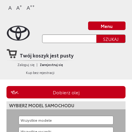
Sklep Toyota
Przejdź
Przejdź
Przejdź
Przejdź
+
++
A
A
A
do
do
do
do
nagłówka
bocznego
głównej
stopki
Strona główna
strony
menu
treści
strony
Menu
Twój koszyk jest pusty
Zaloguj się
|
Zarejestruj się
Kup bez rejestracji
Dobierz olej
WYBIERZ MODEL SAMOCHODU