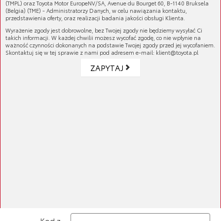
(TMPL) oraz Toyota Motor EuropeNV/SA, Avenue du Bourget 60, B-1140 Bruksela
Inne (67)
(Belgia) (TME) - Administratorzy Danych, w celu nawiązania kontaktu,
przedstawienia oferty, oraz realizacji badania jakości obsługi Klienta.
Wyrażenie zgody jest dobrowolne, bez Twojej zgody nie będziemy wysyłać Ci
OUTLET
takich informacji. W każdej chwilii możesz wycofać zgodę, co nie wpłynie na
ważność czynności dokonanych na podstawie Twojej zgody przed jej wycofaniem.
Skontaktuj się w tej sprawie z nami pod adresem e-mail: klient@toyota.pl
ZAPYTAJ
Jesteś tutaj:
Strona główna
»
Pytanie do specjalisty
ZADAJ PYTANIE SPECJALIŚCIE
Salon
Twoje
pytanie
Kod z