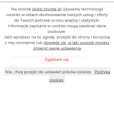
Strona główna
O sklepie
Na stronie
sklep.toyota.pl
używamy technologii
cookies w celach dostosowania naszych usług i oferty
Dla dealera
Baza wiedzy
Regulamin
do Twoich potrzeb w celu analizy i statystyki.
Ustawienia cookies
Polityka cookies
Informacje zapisane w cookies mogą zawierać dane
Kontakt
osobowe.
Jeśli wyrażasz na to zgodę, przejdź do strony i korzystaj
z niej normalnie lub
dowiedz się, w jaki sposób możesz
zmienić swoje ustawienia
Copyright © Toyota Central Europe Sp. z o.o.
Zgadzam się.
Przejdź na stronę toyota.pl
Nie, chcę przejść do ustawień plików cookies.
Polityka
cookies