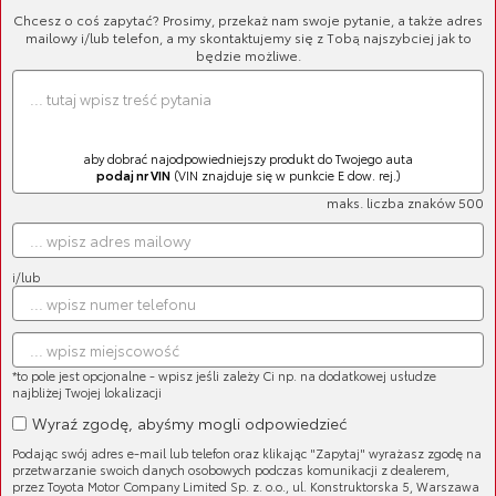
Chcesz o coś zapytać? Prosimy, przekaż nam swoje pytanie, a także adres
Części (1086)
mailowy i/lub telefon, a my skontaktujemy się z Tobą najszybciej jak to
Filtry (95)
będzie możliwe.
Oryginalne Oleje Toyoty (35)
Płyny eksploatacyjne (22)
Układ hamulcowy (204)
aby dobrać najodpowiedniejszy produkt do Twojego auta
podaj nr VIN
(VIN znajduje się w punkcie E dow. rej.)
Układ elektryczny (87)
maks. liczba znaków 500
Wycieraczki (98)
Zawieszenie (199)
i/lub
Silnik (125)
Układ napędowy (32)
Układ zapłonowy (29)
*to pole jest opcjonalne - wpisz jeśli zależy Ci np. na dodatkowej usłudze
najbliżej Twojej lokalizacji
Układ wydechowy (43)
Wyraź zgodę, abyśmy mogli odpowiedzieć
Układ kierowniczy (13)
Podając swój adres e-mail lub telefon oraz klikając "Zapytaj" wyrażasz zgodę na
przetwarzanie swoich danych osobowych podczas komunikacji z dealerem,
Nadwozie (37)
przez Toyota Motor Company Limited Sp. z. o.o., ul. Konstruktorska 5, Warszawa