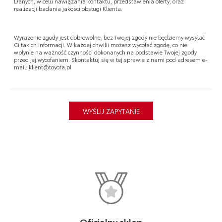
Danych, w celu nawiązania kontaktu, przedstawienia oferty, oraz
realizacji badania jakości obsługi Klienta.
Wyrażenie zgody jest dobrowolne, bez Twojej zgody nie będziemy wysyłać
Ci takich informacji. W każdej chwilii możesz wycofać zgodę, co nie
wpłynie na ważność czynności dokonanych na podstawie Twojej zgody
przed jej wycofaniem. Skontaktuj się w tej sprawie z nami pod adresem e-
mail: klient@toyota.pl
Oficjalny sklep