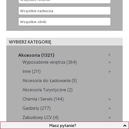
WYBIERZ KATEGORIĘ
Akcesoria (1321)
Wyposażenie wnętrza (364)
Inne (211)
Akcesoria do Ładowania (5)
Akcesoria Turystyczne (2)
Chemia i Serwis (144)
Gadżety (277)
Zabudowy LCV (4)
Masz pytanie?