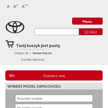
Sklep Toyota
Przejdź
Przejdź
Przejdź
Przejdź
+
++
A
A
A
do
do
do
do
nagłówka
bocznego
głównej
stopki
Strona główna
strony
menu
treści
strony
Menu
Twój koszyk jest pusty
Zaloguj się
|
Zarejestruj się
Kup bez rejestracji
Dobierz olej
WYBIERZ MODEL SAMOCHODU