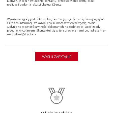
Danych, w celu nawiązania kontaktu, przedstawienia oferty, oraz
realizacji badania jakości obsługi Klienta.
Wyrażenie zgody jest dobrowolne, bez Twojej zgody nie będziemy wysyłać
Ci takich informacji. W każdej chwilii możesz wycofać zgodę, co nie
wpłynie na ważność czynności dokonanych na podstawie Twojej zgody
przed jej wycofaniem. Skontaktuj się w tej sprawie z nami pod adresem e-
mail: klient@toyota.pl
Oficjalny sklep