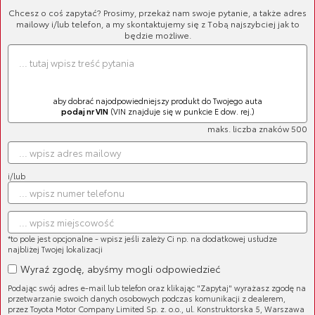
Chcesz o coś zapytać? Prosimy, przekaż nam swoje pytanie, a także adres
Części (1086)
mailowy i/lub telefon, a my skontaktujemy się z Tobą najszybciej jak to
Filtry (95)
będzie możliwe.
Oryginalne Oleje Toyoty (35)
Płyny eksploatacyjne (22)
Układ hamulcowy (204)
aby dobrać najodpowiedniejszy produkt do Twojego auta
podaj nr VIN
(VIN znajduje się w punkcie E dow. rej.)
Układ elektryczny (87)
maks. liczba znaków 500
Wycieraczki (98)
Zawieszenie (199)
i/lub
Silnik (125)
Układ napędowy (32)
Układ zapłonowy (29)
*to pole jest opcjonalne - wpisz jeśli zależy Ci np. na dodatkowej usłudze
najbliżej Twojej lokalizacji
Układ wydechowy (43)
Wyraź zgodę, abyśmy mogli odpowiedzieć
Układ kierowniczy (13)
Podając swój adres e-mail lub telefon oraz klikając "Zapytaj" wyrażasz zgodę na
przetwarzanie swoich danych osobowych podczas komunikacji z dealerem,
Nadwozie (37)
przez Toyota Motor Company Limited Sp. z. o.o., ul. Konstruktorska 5, Warszawa