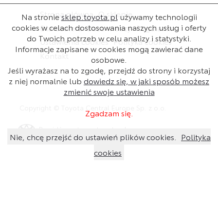
Strona główna
O sklepie
Na stronie
sklep.toyota.pl
używamy technologii
cookies w celach dostosowania naszych usług i oferty
Dla dealera
Baza wiedzy
Regulamin
do Twoich potrzeb w celu analizy i statystyki.
Ustawienia cookies
Polityka cookies
Informacje zapisane w cookies mogą zawierać dane
Kontakt
osobowe.
Jeśli wyrażasz na to zgodę, przejdź do strony i korzystaj
z niej normalnie lub
dowiedz się, w jaki sposób możesz
zmienić swoje ustawienia
Copyright © Toyota Central Europe Sp. z o.o.
Zgadzam się.
Przejdź na stronę toyota.pl
Nie, chcę przejść do ustawień plików cookies.
Polityka
cookies