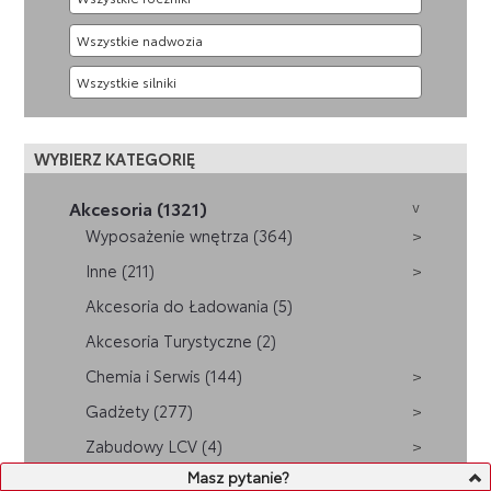
WYBIERZ KATEGORIĘ
Akcesoria (1321)
Wyposażenie wnętrza (364)
Inne (211)
Akcesoria do Ładowania (5)
Akcesoria Turystyczne (2)
Chemia i Serwis (144)
Gadżety (277)
Zabudowy LCV (4)
Masz pytanie?