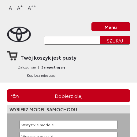
Sklep Toyota
Przejdź
Przejdź
Przejdź
Przejdź
+
++
A
A
A
do
do
do
do
nagłówka
bocznego
głównej
stopki
Strona główna
strony
menu
treści
strony
Menu
Twój koszyk jest pusty
Zaloguj się
|
Zarejestruj się
Kup bez rejestracji
Dobierz olej
WYBIERZ MODEL SAMOCHODU