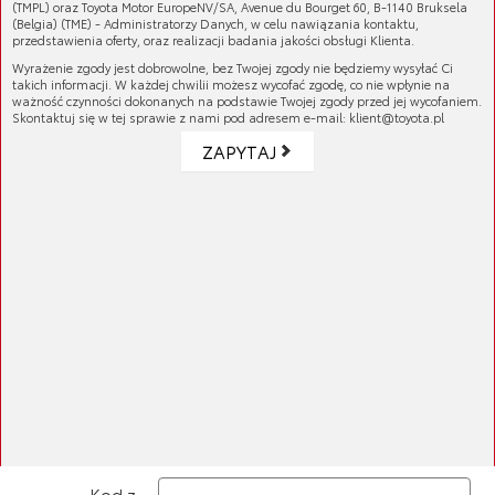
(TMPL) oraz Toyota Motor EuropeNV/SA, Avenue du Bourget 60, B-1140 Bruksela
Inne (67)
(Belgia) (TME) - Administratorzy Danych, w celu nawiązania kontaktu,
przedstawienia oferty, oraz realizacji badania jakości obsługi Klienta.
Wyrażenie zgody jest dobrowolne, bez Twojej zgody nie będziemy wysyłać Ci
OUTLET
takich informacji. W każdej chwilii możesz wycofać zgodę, co nie wpłynie na
ważność czynności dokonanych na podstawie Twojej zgody przed jej wycofaniem.
Skontaktuj się w tej sprawie z nami pod adresem e-mail: klient@toyota.pl
ZAPYTAJ
Jesteś tutaj:
Strona główna
»
Pytanie do specjalisty
ZADAJ PYTANIE SPECJALIŚCIE
Salon
Twoje
pytanie
Kod z