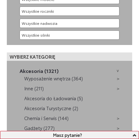
WYBIERZ KATEGORIĘ
Akcesoria (1321)
Wyposażenie wnętrza (364)
Inne (211)
Akcesoria do Ładowania (5)
Akcesoria Turystyczne (2)
Chemia i Serwis (144)
Gadżety (277)
Masz pytanie?
Zabudowy LCV (4)