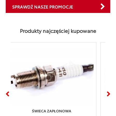
SPRAWDŹ NASZE PROMOCJE
Produkty najczęściej kupowane
APŁONOWA
OLEJ SYNTETYCZNY (1 LITR) 5