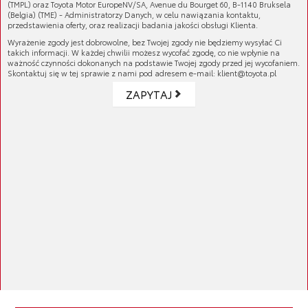
(TMPL) oraz Toyota Motor EuropeNV/SA, Avenue du Bourget 60, B-1140 Bruksela
Nadwozie (37)
(Belgia) (TME) - Administratorzy Danych, w celu nawiązania kontaktu,
przedstawienia oferty, oraz realizacji badania jakości obsługi Klienta.
Inne (67)
Wyrażenie zgody jest dobrowolne, bez Twojej zgody nie będziemy wysyłać Ci
takich informacji. W każdej chwilii możesz wycofać zgodę, co nie wpłynie na
ważność czynności dokonanych na podstawie Twojej zgody przed jej wycofaniem.
Skontaktuj się w tej sprawie z nami pod adresem e-mail: klient@toyota.pl
OUTLET
ZAPYTAJ