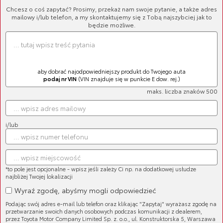
Chcesz o coś zapytać? Prosimy, przekaż nam swoje pytanie, a także adres
mailowy i/lub telefon, a my skontaktujemy się z Tobą najszybciej jak to
będzie możliwe.
Części (1086)
Filtry (95)
Oryginalne Oleje Toyoty (35)
aby dobrać najodpowiedniejszy produkt do Twojego auta
Płyny eksploatacyjne (22)
podaj nr VIN
(VIN znajduje się w punkcie E dow. rej.)
Układ hamulcowy (204)
maks. liczba znaków 500
Układ elektryczny (87)
Wycieraczki (98)
i/lub
Zawieszenie (199)
Silnik (125)
Układ napędowy (32)
*to pole jest opcjonalne - wpisz jeśli zależy Ci np. na dodatkowej usłudze
najbliżej Twojej lokalizacji
Układ zapłonowy (29)
Wyraź zgodę, abyśmy mogli odpowiedzieć
Układ wydechowy (43)
Podając swój adres e-mail lub telefon oraz klikając "Zapytaj" wyrażasz zgodę na
przetwarzanie swoich danych osobowych podczas komunikacji z dealerem,
Układ kierowniczy (13)
przez Toyota Motor Company Limited Sp. z. o.o., ul. Konstruktorska 5, Warszawa