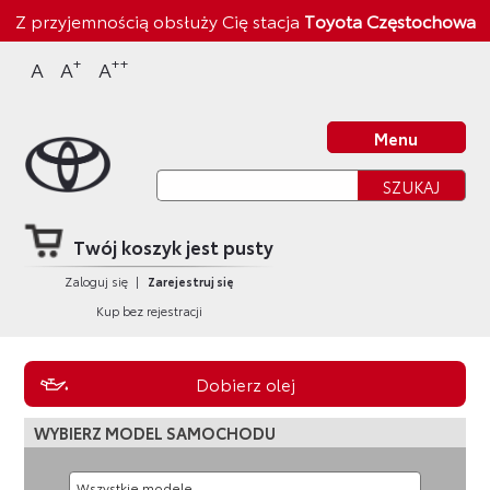
Sklep Toyota
Z przyjemnością obsłuży Cię stacja
Toyota Częstochowa
Przejdź
Przejdź
Przejdź
Przejdź
+
++
A
A
A
do
do
do
do
nagłówka
bocznego
głównej
stopki
Strona główna
strony
menu
treści
strony
Menu
Twój koszyk jest pusty
Zaloguj się
|
Zarejestruj się
Kup bez rejestracji
Dobierz olej
WYBIERZ MODEL SAMOCHODU