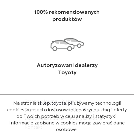
100% rekomendowanych
produktów
Autoryzowani dealerzy
Toyoty
Strona główna
O sklepie
Na stronie
sklep.toyota.pl
używamy technologii
cookies w celach dostosowania naszych usług i oferty
Dla dealera
Baza wiedzy
Regulamin
do Twoich potrzeb w celu analizy i statystyki.
Ustawienia cookies
Polityka cookies
Informacje zapisane w cookies mogą zawierać dane
Kontakt
osobowe.