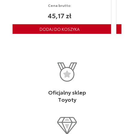
rutto:
Cena brutto:
7 zł
74,66 zł
Oficjalny sklep
Toyoty