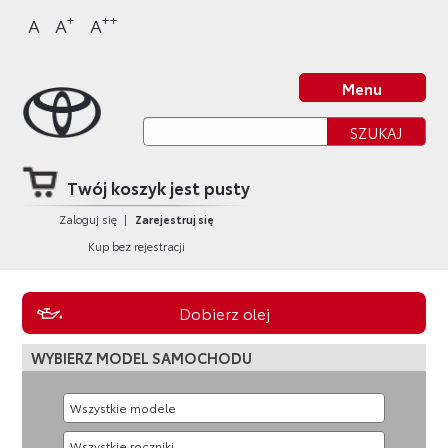
Sklep Toyota
Przejdź
Przejdź
Przejdź
Przejdź
+
++
A
A
A
do
do
do
do
nagłówka
bocznego
głównej
stopki
Strona główna
strony
menu
treści
strony
Menu
Twój koszyk jest pusty
Zaloguj się
|
Zarejestruj się
Kup bez rejestracji
Dobierz olej
WYBIERZ MODEL SAMOCHODU