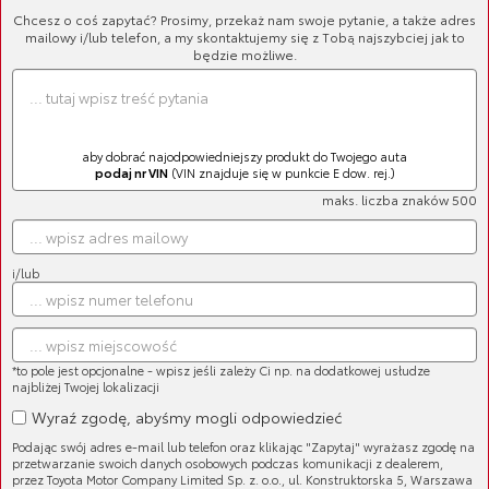
Chcesz o coś zapytać? Prosimy, przekaż nam swoje pytanie, a także adres
mailowy i/lub telefon, a my skontaktujemy się z Tobą najszybciej jak to
będzie możliwe.
aby dobrać najodpowiedniejszy produkt do Twojego auta
podaj nr VIN
(VIN znajduje się w punkcie E dow. rej.)
maks. liczba znaków 500
Guma stabilizatora
Cena brutto:
145,80 zł
Cena netto:
118,54 zł
i/lub
*to pole jest opcjonalne - wpisz jeśli zależy Ci np. na dodatkowej usłudze
najbliżej Twojej lokalizacji
Wyraź zgodę, abyśmy mogli odpowiedzieć
Guma stabilizatora
Podając swój adres e-mail lub telefon oraz klikając "Zapytaj" wyrażasz zgodę na
Cena brutto:
143,39 zł
przetwarzanie swoich danych osobowych podczas komunikacji z dealerem,
Cena netto:
116,58 zł
przez Toyota Motor Company Limited Sp. z. o.o., ul. Konstruktorska 5, Warszawa