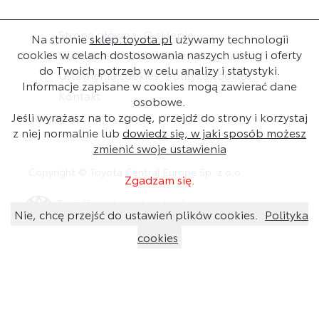
Strona główna
O sklepie
Na stronie
sklep.toyota.pl
używamy technologii
cookies w celach dostosowania naszych usług i oferty
Dla dealera
Baza wiedzy
Regulamin
do Twoich potrzeb w celu analizy i statystyki.
Ustawienia cookies
Polityka cookies
Informacje zapisane w cookies mogą zawierać dane
Kontakt
osobowe.
Jeśli wyrażasz na to zgodę, przejdź do strony i korzystaj
z niej normalnie lub
dowiedz się, w jaki sposób możesz
zmienić swoje ustawienia
Copyright © Toyota Central Europe Sp. z o.o.
Zgadzam się.
Przejdź na stronę toyota.pl
Nie, chcę przejść do ustawień plików cookies.
Polityka
cookies