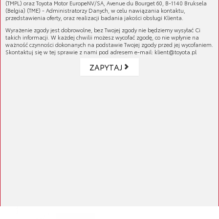
(TMPL) oraz Toyota Motor EuropeNV/SA, Avenue du Bourget 60, B-1140 Bruksela
(Belgia) (TME) - Administratorzy Danych, w celu nawiązania kontaktu,
przedstawienia oferty, oraz realizacji badania jakości obsługi Klienta.
Wyrażenie zgody jest dobrowolne, bez Twojej zgody nie będziemy wysyłać Ci
takich informacji. W każdej chwilii możesz wycofać zgodę, co nie wpłynie na
ważność czynności dokonanych na podstawie Twojej zgody przed jej wycofaniem.
Skontaktuj się w tej sprawie z nami pod adresem e-mail: klient@toyota.pl
ZAPYTAJ
Guma stabilizatora
Cena brutto:
182,36 zł
Cena netto:
148,26 zł
Guma stabilizatora
Cena brutto:
144,24 zł
Cena netto:
117,27 zł