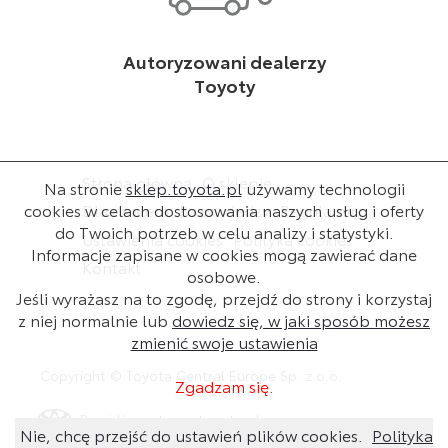
Autoryzowani dealerzy
Toyoty
Strona główna
O sklepie
Na stronie
sklep.toyota.pl
używamy technologii
cookies w celach dostosowania naszych usług i oferty
Dla dealera
Baza wiedzy
Regulamin
do Twoich potrzeb w celu analizy i statystyki.
Ustawienia cookies
Polityka cookies
Informacje zapisane w cookies mogą zawierać dane
Kontakt
osobowe.
Jeśli wyrażasz na to zgodę, przejdź do strony i korzystaj
z niej normalnie lub
dowiedz się, w jaki sposób możesz
zmienić swoje ustawienia
Copyright © Toyota Central Europe Sp. z o.o.
Zgadzam się.
Przejdź na stronę toyota.pl
Nie, chcę przejść do ustawień plików cookies.
Polityka