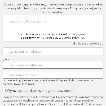
Chcesz o coś zapytać? Prosimy, przekaż nam swoje pytanie, a także adres
mailowy i/lub telefon, a my skontaktujemy się z Tobą najszybciej jak to
będzie możliwe.
aby dobrać najodpowiedniejszy produkt do Twojego auta
podaj nr VIN
(VIN znajduje się w punkcie E dow. rej.)
Filtr paliwa
maks. liczba znaków 500
Cena brutto:
298,29 zł
Cena netto:
242,51 zł
i/lub
*to pole jest opcjonalne - wpisz jeśli zależy Ci np. na dodatkowej usłudze
najbliżej Twojej lokalizacji
Filtr paliwa
Wyraź zgodę, abyśmy mogli odpowiedzieć
Cena brutto:
504,40 zł
Podając swój adres e-mail lub telefon oraz klikając "Zapytaj" wyrażasz zgodę na
Cena netto:
410,08 zł
przetwarzanie swoich danych osobowych podczas komunikacji z dealerem,
przez Toyota Motor Company Limited Sp. z. o.o., ul. Konstruktorska 5, Warszawa