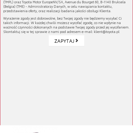
(TMPL) oraz Toyota Motor EuropeNV/SA, Avenue du Bourget 60, B-1140 Bruksela
(Belgia) (TME) - Administratorzy Danych, w celu nawiązania kontaktu,
przedstawienia oferty, oraz realizacji badania jakości obsługi Klienta.
Wyrażenie zgody jest dobrowolne, bez Twojej zgody nie będziemy wysyłać Ci
takich informacji. W każdej chwilii możesz wycofać zgodę, co nie wpłynie na
ważność czynności dokonanych na podstawie Twojej zgody przed jej wycofaniem.
Skontaktuj się w tej sprawie z nami pod adresem e-mail: klient@toyota.pl
Filtr paliwa
ZAPYTAJ
Cena brutto:
376,11 zł
Cena netto:
305,78 zł
Filtr paliwa
Cena brutto:
376,11 zł
Cena netto:
305,78 zł