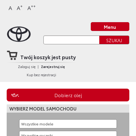
Sklep Toyota
Przejdź
Przejdź
Przejdź
Przejdź
+
++
A
A
A
do
do
do
do
nagłówka
bocznego
głównej
stopki
Strona główna
strony
menu
treści
strony
Menu
Twój koszyk jest pusty
Zaloguj się
|
Zarejestruj się
Kup bez rejestracji
Dobierz olej
WYBIERZ MODEL SAMOCHODU