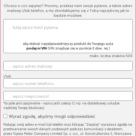
Chcesz o coś zapytać? Prosimy, przekaż nam swoje pytanie, a także adres
mailowy i/lub telefon, a my skontaktujemy się z Tobą najszybciej jak to
1
2
3
»
będzie możliwe.
aby dobrać najodpowiedniejszy produkt do Twojego auta
podaj nr VIN
(VIN znajduje się w punkcie E dow. rej.)
maks. liczba znaków 500
Bluza teamu TGR, wzór 2022
Cena brutto:
727,23 zł
Cena netto:
591,24 zł
i/lub
*to pole jest opcjonalne - wpisz jeśli zależy Ci np. na dodatkowej usłudze
najbliżej Twojej lokalizacji
Wyraź zgodę, abyśmy mogli odpowiedzieć
Bluza teamu TGR, wzór 2022
Podając swój adres e-mail lub telefon oraz klikając "Zapytaj" wyrażasz zgodę na
Rozm. L
przetwarzanie swoich danych osobowych podczas komunikacji z dealerem,
Cena brutto:
727,23 zł
przez Toyota Motor Company Limited Sp. z. o.o., ul. Konstruktorska 5, Warszawa