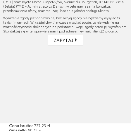
(TMPL) oraz Toyota Motor EuropeNV/SA, Avenue du Bourget 60, B-1140 Bruksela
Cena netto:
591,24 zł
(Belgia) (TME) - Administratorzy Danych, w celu nawiązania kontaktu,
przedstawienia oferty, oraz realizacji badania jakości obsługi Klienta.
Wyrażenie zgody jest dobrowolne, bez Twojej zgody nie będziemy wysyłać Ci
takich informacji. W każdej chwilii możesz wycofać zgodę, co nie wpłynie na
ważność czynności dokonanych na podstawie Twojej zgody przed jej wycofaniem.
Skontaktuj się w tej sprawie z nami pod adresem e-mail: klient@toyota.pl
ZAPYTAJ
Bluza teamu TGR, wzór 2022
Rozm. M
Cena brutto:
727,23 zł
Cena netto:
591,24 zł
Bluza teamu TGR, wzór 2022
Rozm. S
Cena brutto:
727,23 zł
Cena netto:
591,24 zł