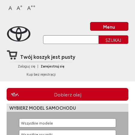
Sklep Toyota
Przejdź
Przejdź
Przejdź
Przejdź
+
++
A
A
A
do
do
do
do
nagłówka
bocznego
głównej
stopki
Strona główna
strony
menu
treści
strony
Menu
Twój koszyk jest pusty
Zaloguj się
|
Zarejestruj się
Kup bez rejestracji
Dobierz olej
WYBIERZ MODEL SAMOCHODU