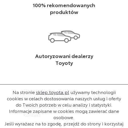
100% rekomendowanych
produktów
Autoryzowani dealerzy
Toyoty
Strona główna
O sklepie
Na stronie
sklep.toyota.pl
używamy technologii
cookies w celach dostosowania naszych usług i oferty
Dla dealera
Baza wiedzy
Regulamin
do Twoich potrzeb w celu analizy i statystyki.
Ustawienia cookies
Polityka cookies
Informacje zapisane w cookies mogą zawierać dane
Kontakt
osobowe.
Jeśli wyrażasz na to zgodę, przejdź do strony i korzystaj