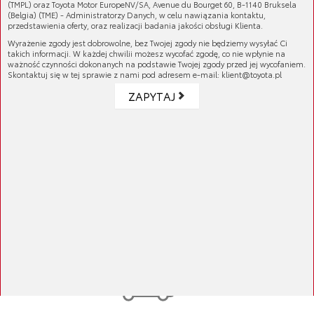
(TMPL) oraz Toyota Motor EuropeNV/SA, Avenue du Bourget 60, B-1140 Bruksela
(Belgia) (TME) - Administratorzy Danych, w celu nawiązania kontaktu,
przedstawienia oferty, oraz realizacji badania jakości obsługi Klienta.
Wyrażenie zgody jest dobrowolne, bez Twojej zgody nie będziemy wysyłać Ci
takich informacji. W każdej chwilii możesz wycofać zgodę, co nie wpłynie na
ważność czynności dokonanych na podstawie Twojej zgody przed jej wycofaniem.
Skontaktuj się w tej sprawie z nami pod adresem e-mail: klient@toyota.pl
Oficjalny sklep
ZAPYTAJ
Toyoty
100% rekomendowanych
produktów