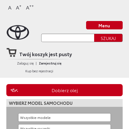
Sklep Toyota
Przejdź
Przejdź
Przejdź
Przejdź
+
++
A
A
A
do
do
do
do
nagłówka
bocznego
głównej
stopki
Strona główna
strony
menu
treści
strony
Menu
Twój koszyk jest pusty
Zaloguj się
|
Zarejestruj się
Kup bez rejestracji
Dobierz olej
WYBIERZ MODEL SAMOCHODU