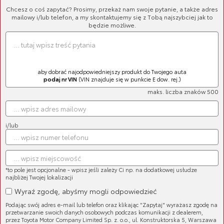
Sortuj
Chcesz o coś zapytać? Prosimy, przekaż nam swoje pytanie, a także adres
mailowy i/lub telefon, a my skontaktujemy się z Tobą najszybciej jak to
będzie możliwe.
LISTA PRODUKTÓW
aby dobrać najodpowiedniejszy produkt do Twojego auta
podaj nr VIN
(VIN znajduje się w punkcie E dow. rej.)
maks. liczba znaków 500
Olej silnikowy 5W-30 Fuel
i/lub
Economy 5L w kartonowym
opakowaniu
Cena brutto:
373,10 zł
Cena netto:
303,33 zł
*to pole jest opcjonalne - wpisz jeśli zależy Ci np. na dodatkowej usłudze
najbliżej Twojej lokalizacji
Wyraź zgodę, abyśmy mogli odpowiedzieć
Podając swój adres e-mail lub telefon oraz klikając "Zapytaj" wyrażasz zgodę na
przetwarzanie swoich danych osobowych podczas komunikacji z dealerem,
przez Toyota Motor Company Limited Sp. z. o.o., ul. Konstruktorska 5, Warszawa