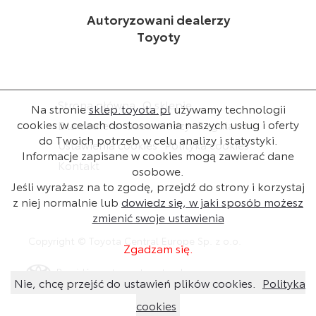
Autoryzowani dealerzy
Toyoty
Strona główna
O sklepie
Na stronie
sklep.toyota.pl
używamy technologii
cookies w celach dostosowania naszych usług i oferty
Dla dealera
Baza wiedzy
Regulamin
do Twoich potrzeb w celu analizy i statystyki.
Ustawienia cookies
Polityka cookies
Informacje zapisane w cookies mogą zawierać dane
Kontakt
osobowe.
Jeśli wyrażasz na to zgodę, przejdź do strony i korzystaj
z niej normalnie lub
dowiedz się, w jaki sposób możesz
zmienić swoje ustawienia
Copyright © Toyota Central Europe Sp. z o.o.
Zgadzam się.
Przejdź na stronę toyota.pl
Nie, chcę przejść do ustawień plików cookies.
Polityka
cookies