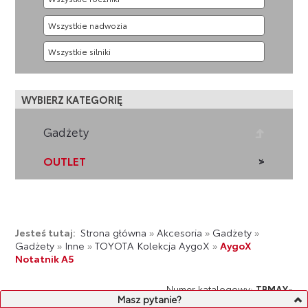
WYBIERZ KATEGORIĘ
Gadżety
OUTLET
Jesteś tutaj:
Strona główna
»
Akcesoria
»
Gadżety
»
Gadżety
»
Inne
»
TOYOTA Kolekcja AygoX
»
AygoX
Notatnik A5
Numer katalogowy:
TBMAY-
Masz pytanie?
AYGOX NOTATNIK A5
G0012-00