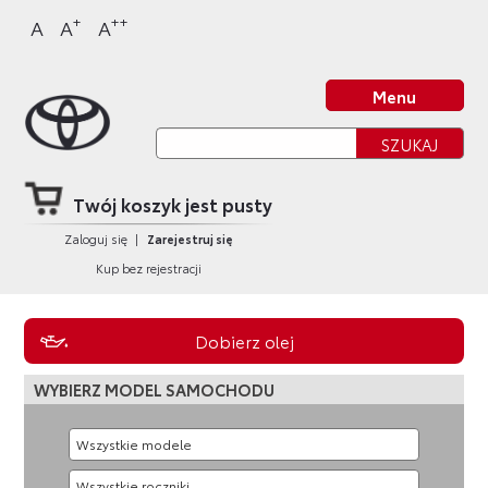
Sklep Toyota
Przejdź
Przejdź
Przejdź
Przejdź
+
++
A
A
A
do
do
do
do
nagłówka
bocznego
głównej
stopki
Strona główna
strony
menu
treści
strony
Menu
Twój koszyk jest pusty
Zaloguj się
|
Zarejestruj się
Kup bez rejestracji
Dobierz olej
WYBIERZ MODEL SAMOCHODU