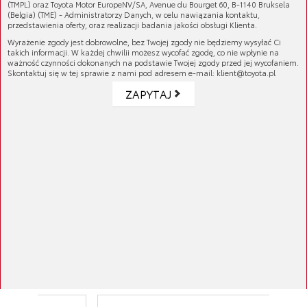
(TMPL) oraz Toyota Motor EuropeNV/SA, Avenue du Bourget 60, B-1140 Bruksela
Notatnik z kolekcji AygoX. Format: A5. Ilość
(Belgia) (TME) - Administratorzy Danych, w celu nawiązania kontaktu,
przedstawienia oferty, oraz realizacji badania jakości obsługi Klienta.
kartek: 96, gramatura papieru 70g/m2
Wyrażenie zgody jest dobrowolne, bez Twojej zgody nie będziemy wysyłać Ci
takich informacji. W każdej chwilii możesz wycofać zgodę, co nie wpłynie na
Numer katalogowy:
TBMAY-G0012-00
ważność czynności dokonanych na podstawie Twojej zgody przed jej wycofaniem.
Skontaktuj się w tej sprawie z nami pod adresem e-mail: klient@toyota.pl
GALERIA PRODUKTU
ZAPYTAJ
KOMPATYBILNE MODELE
AygoX
ATRYBUTY
03/2022 - 10/2025 - 5D
ZAŁĄCZONE PLIKI
Produkty najczęściej kupowane