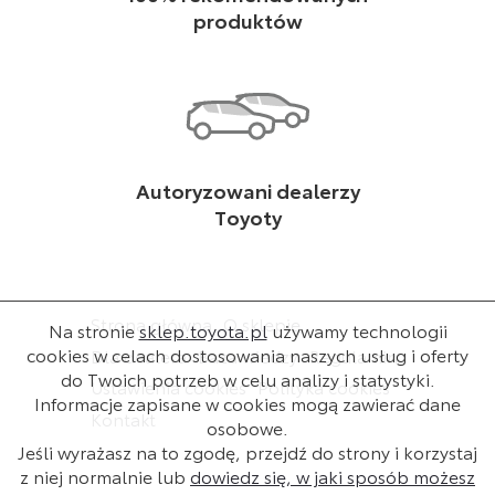
produktów
Autoryzowani dealerzy
Toyoty
Strona główna
O sklepie
Na stronie
sklep.toyota.pl
używamy technologii
cookies w celach dostosowania naszych usług i oferty
Dla dealera
Baza wiedzy
Regulamin
do Twoich potrzeb w celu analizy i statystyki.
Ustawienia cookies
Polityka cookies
Informacje zapisane w cookies mogą zawierać dane
Kontakt
osobowe.
Jeśli wyrażasz na to zgodę, przejdź do strony i korzystaj
z niej normalnie lub
dowiedz się, w jaki sposób możesz