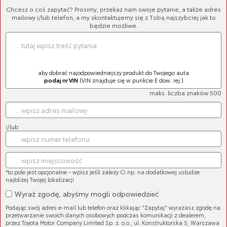
Chcesz o coś zapytać? Prosimy, przekaż nam swoje pytanie, a także adres
mailowy i/lub telefon, a my skontaktujemy się z Tobą najszybciej jak to
będzie możliwe.
aby dobrać najodpowiedniejszy produkt do Twojego auta
podaj nr VIN
(VIN znajduje się w punkcie E dow. rej.)
maks. liczba znaków 500
i/lub
Cena brutto:
*to pole jest opcjonalne - wpisz jeśli zależy Ci np. na dodatkowej usłudze
90,60 zł
najbliżej Twojej lokalizacji
Wyraź zgodę, abyśmy mogli odpowiedzieć
Podając swój adres e-mail lub telefon oraz klikając "Zapytaj" wyrażasz zgodę na
przetwarzanie swoich danych osobowych podczas komunikacji z dealerem,
przez Toyota Motor Company Limited Sp. z. o.o., ul. Konstruktorska 5, Warszawa