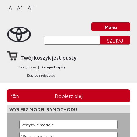
Sklep Toyota
Przejdź
Przejdź
Przejdź
Przejdź
+
++
A
A
A
do
do
do
do
nagłówka
bocznego
głównej
stopki
Strona główna
strony
menu
treści
strony
Menu
Twój koszyk jest pusty
Zaloguj się
|
Zarejestruj się
Kup bez rejestracji
Dobierz olej
WYBIERZ MODEL SAMOCHODU