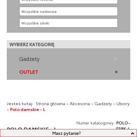
WYBIERZ KATEGORIĘ
Gadżety
OUTLET
Jesteś tutaj:
Strona główna
»
Akcesoria
»
Gadżety
»
Ubiory
»
Polo damskie - L
Numer katalogowy:
POLO-
POLO DAMSKIE - L
038K-L
Masz pytanie?