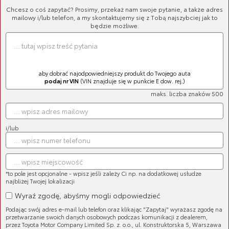
Chcesz o coś zapytać? Prosimy, przekaż nam swoje pytanie, a także adres
mailowy i/lub telefon, a my skontaktujemy się z Tobą najszybciej jak to
będzie możliwe.
aby dobrać najodpowiedniejszy produkt do Twojego auta
podaj nr VIN
(VIN znajduje się w punkcie E dow. rej.)
maks. liczba znaków 500
i/lub
Cena brutto:
142,68 zł
*to pole jest opcjonalne - wpisz jeśli zależy Ci np. na dodatkowej usłudze
najbliżej Twojej lokalizacji
Wyraź zgodę, abyśmy mogli odpowiedzieć
Podając swój adres e-mail lub telefon oraz klikając "Zapytaj" wyrażasz zgodę na
przetwarzanie swoich danych osobowych podczas komunikacji z dealerem,
przez Toyota Motor Company Limited Sp. z. o.o., ul. Konstruktorska 5, Warszawa
Klasyczna damska koszulka polo: