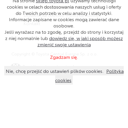
Na stronie
sklep.toyota.pl
używamy technologii
cookies w celach dostosowania naszych usług i oferty
Dla dealera
Baza wiedzy
Regulamin
do Twoich potrzeb w celu analizy i statystyki.
Ustawienia cookies
Polityka cookies
Informacje zapisane w cookies mogą zawierać dane
Kontakt
osobowe.
Jeśli wyrażasz na to zgodę, przejdź do strony i korzystaj
z niej normalnie lub
dowiedz się, w jaki sposób możesz
zmienić swoje ustawienia
Copyright © Toyota Central Europe Sp. z o.o.
Zgadzam się.
Przejdź na stronę toyota.pl
Nie, chcę przejść do ustawień plików cookies.
Polityka
cookies