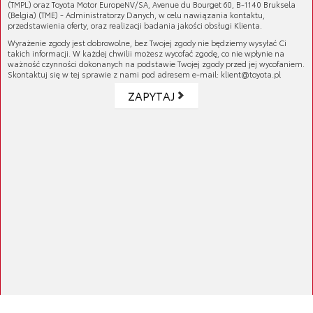
(TMPL) oraz Toyota Motor EuropeNV/SA, Avenue du Bourget 60, B-1140 Bruksela
(Belgia) (TME) - Administratorzy Danych, w celu nawiązania kontaktu,
Materiał
: Dzianina o splocie piqué z
przedstawienia oferty, oraz realizacji badania jakości obsługi Klienta.
dodatkiem stretchu, co zapewnia komfort i
Wyrażenie zgody jest dobrowolne, bez Twojej zgody nie będziemy wysyłać Ci
elastyczność.
takich informacji. W każdej chwilii możesz wycofać zgodę, co nie wpłynie na
Detale
: Kontrastowy pasek na kołnierzyku i
ważność czynności dokonanych na podstawie Twojej zgody przed jej wycofaniem.
ściągaczach w rękawach, co dodaje elegancji.
Skontaktuj się w tej sprawie z nami pod adresem e-mail: klient@toyota.pl
Krój
: Lekko dopasowana, co podkreśla
ZAPYTAJ
sylwetkę.
Logo
: Logo TOYOTA z przodu i z tyłu na
karczku w kolorze białym.
Numer katalogowy:
POLO-038K-L
GALERIA PRODUKTU
KOMPATYBILNE MODELE
Auris
ATRYBUTY
05/2015 - 12/2018 - HB
Auris Hybrid
05/2015 - 12/2018 - Touring Sports
05/2015 - 12/2018 - HB
Avensis