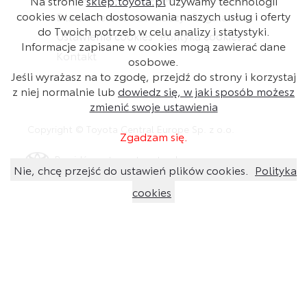
Na stronie
sklep.toyota.pl
używamy technologii
cookies w celach dostosowania naszych usług i oferty
Dla dealera
Baza wiedzy
Regulamin
do Twoich potrzeb w celu analizy i statystyki.
Ustawienia cookies
Polityka cookies
Informacje zapisane w cookies mogą zawierać dane
Kontakt
osobowe.
Jeśli wyrażasz na to zgodę, przejdź do strony i korzystaj
z niej normalnie lub
dowiedz się, w jaki sposób możesz
zmienić swoje ustawienia
Copyright © Toyota Central Europe Sp. z o.o.
Zgadzam się.
Przejdź na stronę toyota.pl
Nie, chcę przejść do ustawień plików cookies.
Polityka
cookies