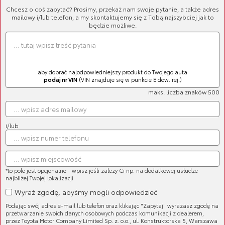
Chcesz o coś zapytać? Prosimy, przekaż nam swoje pytanie, a także adres
mailowy i/lub telefon, a my skontaktujemy się z Tobą najszybciej jak to
będzie możliwe.
aby dobrać najodpowiedniejszy produkt do Twojego auta
podaj nr VIN
(VIN znajduje się w punkcie E dow. rej.)
maks. liczba znaków 500
i/lub
Cena brutto:
167,28 zł
*to pole jest opcjonalne - wpisz jeśli zależy Ci np. na dodatkowej usłudze
najbliżej Twojej lokalizacji
Wyraź zgodę, abyśmy mogli odpowiedzieć
Podając swój adres e-mail lub telefon oraz klikając "Zapytaj" wyrażasz zgodę na
przetwarzanie swoich danych osobowych podczas komunikacji z dealerem,
przez Toyota Motor Company Limited Sp. z. o.o., ul. Konstruktorska 5, Warszawa
Elegancka koszulka polo: