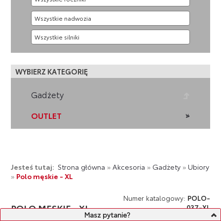
WYBIERZ KATEGORIĘ
Gadżety
OUTLET
Jesteś tutaj:
Strona główna
»
Akcesoria
»
Gadżety
»
Ubiory
»
Polo męskie - XL
Numer katalogowy:
POLO-
POLO MĘSKIE - XL
037-XL
Masz pytanie?