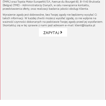
(TMPL) oraz Toyota Motor EuropeNV/SA, Avenue du Bourget 60, B-1140 Bruksela
(Belgia) (TME) - Administratorzy Danych, w celu nawiązania kontaktu,
Materiał
: Dzianina single jersey z dodatkiem
przedstawienia oferty, oraz realizacji badania jakości obsługi Klienta.
stretchu, co zapewnia komfort i swobodę
Wyrażenie zgody jest dobrowolne, bez Twojej zgody nie będziemy wysyłać Ci
ruchów.
takich informacji. W każdej chwilii możesz wycofać zgodę, co nie wpłynie na
Kołnierzyk
: Collar stand z eleganckim
ważność czynności dokonanych na podstawie Twojej zgody przed jej wycofaniem.
materiałem w kontrastowym kolorze
Skontaktuj się w tej sprawie z nami pod adresem e-mail: klient@toyota.pl
wewnątrz kołnierza.
ZAPYTAJ
Rękawy
: Wykończone trwałym ściągaczem.
Guziki
: Two-tone, podkreślające biznesowy
charakter koszulki.
Dodatki
: Małe, eleganckie rozporki w
bokach.
Numer katalogowy:
POLO-037-XL
Logo
: Haft czarny z logo Toyota.
GALERIA PRODUKTU
KOMPATYBILNE MODELE
Auris
ATRYBUTY
05/2015 - 12/2018 - HB
Auris Hybrid
05/2015 - 12/2018 - Touring Sports
05/2015 - 12/2018 - HB
Avensis