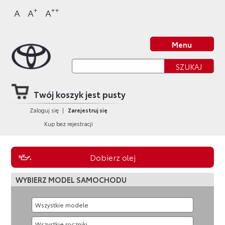
Sklep Toyota
Przejdź
Przejdź
Przejdź
Przejdź
+
++
A
A
A
do
do
do
do
nagłówka
bocznego
głównej
stopki
Strona główna
strony
menu
treści
strony
Menu
Twój koszyk jest pusty
Zaloguj się
|
Zarejestruj się
Kup bez rejestracji
Dobierz olej
WYBIERZ MODEL SAMOCHODU