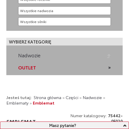
WYBIERZ KATEGORIĘ
Nadwozie
OUTLET
Jesteś tutaj:
Strona główna
»
Części
»
Nadwozie
»
Emblematy
»
Emblemat
Numer katalogowy:
75442-
EMBLEMAT
0F020
Masz pytanie?