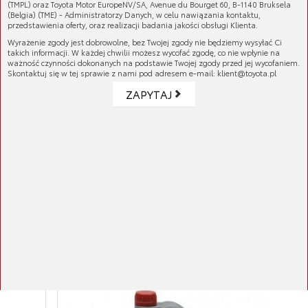
(TMPL) oraz Toyota Motor EuropeNV/SA, Avenue du Bourget 60, B-1140 Bruksela
(Belgia) (TME) - Administratorzy Danych, w celu nawiązania kontaktu,
przedstawienia oferty, oraz realizacji badania jakości obsługi Klienta.
Numer katalogowy:
75442-0F020
Wyrażenie zgody jest dobrowolne, bez Twojej zgody nie będziemy wysyłać Ci
takich informacji. W każdej chwilii możesz wycofać zgodę, co nie wpłynie na
GALERIA PRODUKTU
ważność czynności dokonanych na podstawie Twojej zgody przed jej wycofaniem.
Skontaktuj się w tej sprawie z nami pod adresem e-mail: klient@toyota.pl
ZAPYTAJ
KOMPATYBILNE MODELE
Verso
ATRYBUTY
11/2012 (wciąż produkowane) - 1ZRFAE 1.6 (benzyna)
11/2012 (wciąż produkowane) - 1ADFTV 2.0 Turbo
(diesel)
ZAŁĄCZONE PLIKI
11/2012 (wciąż produkowane) - 2ZRFAE 1.8 (benzyna)
11/2012 (wciąż produkowane) - 2ADFHV 2.2 (diesel)
Produkty najczęściej kupowane