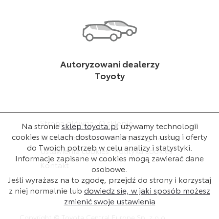
Autoryzowani dealerzy
Toyoty
Strona główna
O sklepie
Na stronie
sklep.toyota.pl
używamy technologii
cookies w celach dostosowania naszych usług i oferty
Dla dealera
Baza wiedzy
Regulamin
do Twoich potrzeb w celu analizy i statystyki.
Ustawienia cookies
Polityka cookies
Informacje zapisane w cookies mogą zawierać dane
Kontakt
osobowe.
Jeśli wyrażasz na to zgodę, przejdź do strony i korzystaj
z niej normalnie lub
dowiedz się, w jaki sposób możesz
zmienić swoje ustawienia
Copyright © Toyota Central Europe Sp. z o.o.