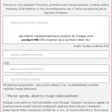
Chcesz o coś zapytać? Prosimy, przekaż nam swoje pytanie, a także adres
mailowy i/lub telefon, a my skontaktujemy się z Tobą najszybciej jak to
będzie możliwe.
aby dobrać najodpowiedniejszy produkt do Twojego auta
podaj nr VIN
(VIN znajduje się w punkcie E dow. rej.)
maks. liczba znaków 500
i/lub
Cena brutto:
331,52 zł
*to pole jest opcjonalne - wpisz jeśli zależy Ci np. na dodatkowej usłudze
najbliżej Twojej lokalizacji
Wyraź zgodę, abyśmy mogli odpowiedzieć
Podając swój adres e-mail lub telefon oraz klikając "Zapytaj" wyrażasz zgodę na
przetwarzanie swoich danych osobowych podczas komunikacji z dealerem,
przez Toyota Motor Company Limited Sp. z. o.o., ul. Konstruktorska 5, Warszawa
Emblemat z napisem VERSO do generacji R20