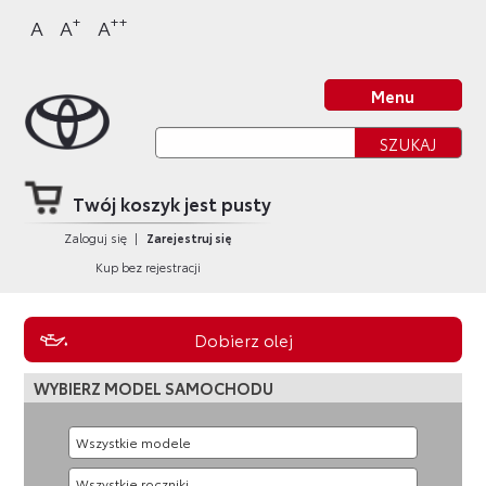
Sklep Toyota
Przejdź
Przejdź
Przejdź
Przejdź
+
++
A
A
A
do
do
do
do
nagłówka
bocznego
głównej
stopki
Strona główna
strony
menu
treści
strony
Menu
Twój koszyk jest pusty
Zaloguj się
|
Zarejestruj się
Kup bez rejestracji
Dobierz olej
WYBIERZ MODEL SAMOCHODU