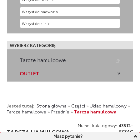
WYBIERZ KATEGORIĘ
Tarcze hamulcowe
OUTLET
Jesteś tutaj:
Strona główna
»
Części
»
Układ hamulcowy
»
Tarcze hamulcowe
»
Przednie
»
Tarcza hamulcowa
Numer katalogowy:
43512-
TARCZA HAMULCOWA
YZZAC
Masz pytanie?