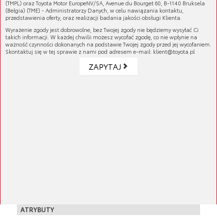
(TMPL) oraz Toyota Motor EuropeNV/SA, Avenue du Bourget 60, B-1140 Bruksela
Układ hamulcowy to prawdopodobnie
(Belgia) (TME) - Administratorzy Danych, w celu nawiązania kontaktu,
przedstawienia oferty, oraz realizacji badania jakości obsługi Klienta.
najważniejszy układ każdego samochodu, a
Wyrażenie zgody jest dobrowolne, bez Twojej zgody nie będziemy wysyłać Ci
tarcze hamulce to bardzo istotne jego
takich informacji. W każdej chwilii możesz wycofać zgodę, co nie wpłynie na
elementy. Tarcze współpracując z klockami
ważność czynności dokonanych na podstawie Twojej zgody przed jej wycofaniem.
Skontaktuj się w tej sprawie z nami pod adresem e-mail: klient@toyota.pl
hamulcowymi powodują zmniejszenie prędkości
pojazdu lub jego bezpieczne zatrzymanie. To
ZAPYTAJ
także części hamulca, które wymagają
regularnej wymiany. Niesprawne tarcze
hamulcowe mogą znacznie wydłużyć drogę
Więcej
hamowania samochodu, uniemożliwiając szybkie
i bezpieczne zahamowanie, co może zwiększyć
Numer katalogowy:
43512-YZZAC
ryzyko wypadku.
Oryginalne tarcze hamulcowe zostały
GALERIA PRODUKTU
zaprojektowane jako najlepsze rozwiązanie
zapewniające wymaganą siłę hamowania w
szerokim zakresie temperatur i warunków jazdy,
KOMPATYBILNE MODELE
przy ograniczonym powstawaniu wibracji o
wysokiej częstotliwości. Tarcze hamulcowe
Auris
ATRYBUTY
Toyota podlegają ścisłej kontroli jakości na
02/2009 - 10/2012 - 4ZZFE 1.4 (benzyna)
Auris Hybrid