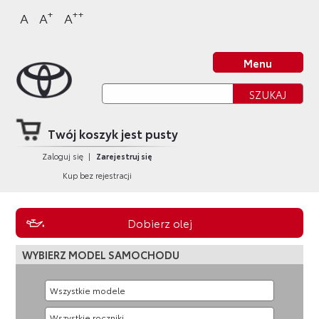
Sklep Toyota
Przejdź
Przejdź
Przejdź
Przejdź
+
++
A
A
A
do
do
do
do
nagłówka
bocznego
głównej
stopki
Strona główna
strony
menu
treści
strony
Menu
Twój koszyk jest pusty
Zaloguj się
|
Zarejestruj się
Kup bez rejestracji
Dobierz olej
WYBIERZ MODEL SAMOCHODU