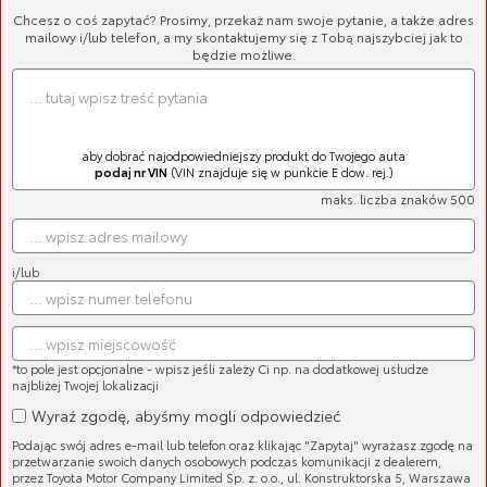
Chcesz o coś zapytać? Prosimy, przekaż nam swoje pytanie, a także adres
mailowy i/lub telefon, a my skontaktujemy się z Tobą najszybciej jak to
będzie możliwe.
aby dobrać najodpowiedniejszy produkt do Twojego auta
podaj nr VIN
(VIN znajduje się w punkcie E dow. rej.)
maks. liczba znaków 500
i/lub
Cena brutto:
345,54 zł
*to pole jest opcjonalne - wpisz jeśli zależy Ci np. na dodatkowej usłudze
najbliżej Twojej lokalizacji
Wyraź zgodę, abyśmy mogli odpowiedzieć
Podając swój adres e-mail lub telefon oraz klikając "Zapytaj" wyrażasz zgodę na
przetwarzanie swoich danych osobowych podczas komunikacji z dealerem,
przez Toyota Motor Company Limited Sp. z. o.o., ul. Konstruktorska 5, Warszawa
Oryginalna, przednia tarcza hamulcowa.