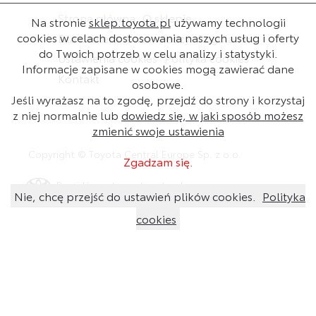
Strona główna
O sklepie
Na stronie
sklep.toyota.pl
używamy technologii
cookies w celach dostosowania naszych usług i oferty
Dla dealera
Baza wiedzy
Regulamin
do Twoich potrzeb w celu analizy i statystyki.
Ustawienia cookies
Polityka cookies
Informacje zapisane w cookies mogą zawierać dane
Kontakt
osobowe.
Jeśli wyrażasz na to zgodę, przejdź do strony i korzystaj
z niej normalnie lub
dowiedz się, w jaki sposób możesz
zmienić swoje ustawienia
Copyright © Toyota Central Europe Sp. z o.o.
Zgadzam się.
Przejdź na stronę toyota.pl
Nie, chcę przejść do ustawień plików cookies.
Polityka
cookies