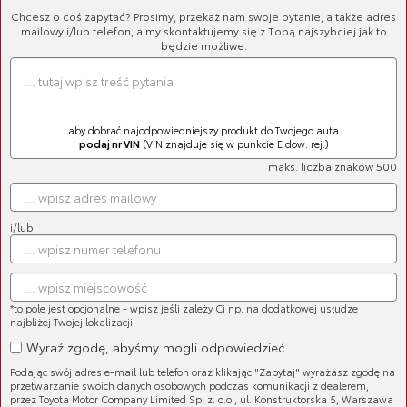
Chcesz o coś zapytać? Prosimy, przekaż nam swoje pytanie, a także adres
mailowy i/lub telefon, a my skontaktujemy się z Tobą najszybciej jak to
będzie możliwe.
aby dobrać najodpowiedniejszy produkt do Twojego auta
podaj nr VIN
(VIN znajduje się w punkcie E dow. rej.)
maks. liczba znaków 500
i/lub
Cena brutto:
1 933,56 zł
*to pole jest opcjonalne - wpisz jeśli zależy Ci np. na dodatkowej usłudze
najbliżej Twojej lokalizacji
Wyraź zgodę, abyśmy mogli odpowiedzieć
Podając swój adres e-mail lub telefon oraz klikając "Zapytaj" wyrażasz zgodę na
przetwarzanie swoich danych osobowych podczas komunikacji z dealerem,
przez Toyota Motor Company Limited Sp. z. o.o., ul. Konstruktorska 5, Warszawa
Oryginalny, regenerowany alternator Toyoty.