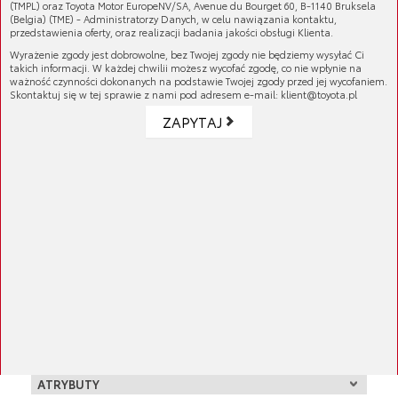
(TMPL) oraz Toyota Motor EuropeNV/SA, Avenue du Bourget 60, B-1140 Bruksela
Alternator to nieodłączny element wyposażenia
(Belgia) (TME) - Administratorzy Danych, w celu nawiązania kontaktu,
przedstawienia oferty, oraz realizacji badania jakości obsługi Klienta.
każdego auta. Zadaniem tego podzespołu jest
Wyrażenie zgody jest dobrowolne, bez Twojej zgody nie będziemy wysyłać Ci
zamiana energii mechanicznej na elektryczną, co
takich informacji. W każdej chwilii możesz wycofać zgodę, co nie wpłynie na
pozwala na utrzymanie akumulatora w stanie
ważność czynności dokonanych na podstawie Twojej zgody przed jej wycofaniem.
Skontaktuj się w tej sprawie z nami pod adresem e-mail: klient@toyota.pl
naładowania i zasilenie urządzeń elektrycznych.
O usterce alternatora może świadczyć nierówna
ZAPYTAJ
praca silnika, słabe światło z reflektorów
zewnętrznych lub niski stan naładowania
akumulatora.
Więcej
Uwaga! Podana cena oryginalnego,
regenerowanego alternatora Toyoty
Numer katalogowy:
27060-33072-84
obowiązuje tylko w momencie zwrotu starego
alternatora. W innym przypadku do podanej
GALERIA PRODUKTU
ceny należy doliczyć kaucję (depozyt).
KOMPATYBILNE MODELE
Corolla
ATRYBUTY
01/2004 - 10/2006 - 1NDTV 1.4 Turbo (diesel)