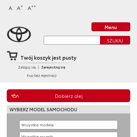
Sklep Toyota
Przejdź
Przejdź
Przejdź
Przejdź
+
++
A
A
A
do
do
do
do
nagłówka
bocznego
głównej
stopki
Strona główna
strony
menu
treści
strony
Menu
Twój koszyk jest pusty
Zaloguj się
|
Zarejestruj się
Kup bez rejestracji
Dobierz olej
WYBIERZ MODEL SAMOCHODU