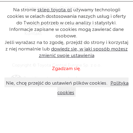
Strona główna
O sklepie
Na stronie
sklep.toyota.pl
używamy technologii
cookies w celach dostosowania naszych usług i oferty
Dla dealera
Baza wiedzy
Regulamin
do Twoich potrzeb w celu analizy i statystyki.
Ustawienia cookies
Polityka cookies
Informacje zapisane w cookies mogą zawierać dane
Kontakt
osobowe.
Jeśli wyrażasz na to zgodę, przejdź do strony i korzystaj
z niej normalnie lub
dowiedz się, w jaki sposób możesz
zmienić swoje ustawienia
Copyright © Toyota Central Europe Sp. z o.o.
Zgadzam się.
Przejdź na stronę toyota.pl
Nie, chcę przejść do ustawień plików cookies.
Polityka
cookies