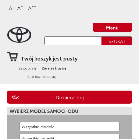
Sklep Toyota
Przejdź
Przejdź
Przejdź
Przejdź
+
++
A
A
A
do
do
do
do
nagłówka
bocznego
głównej
stopki
Strona główna
strony
menu
treści
strony
Menu
Twój koszyk jest pusty
Zaloguj się
|
Zarejestruj się
Kup bez rejestracji
Dobierz olej
WYBIERZ MODEL SAMOCHODU