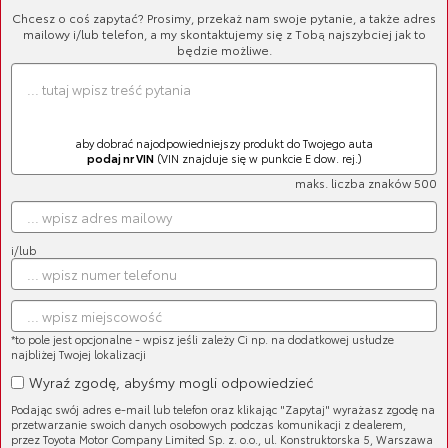
Chcesz o coś zapytać? Prosimy, przekaż nam swoje pytanie, a także adres
mailowy i/lub telefon, a my skontaktujemy się z Tobą najszybciej jak to
będzie możliwe.
aby dobrać najodpowiedniejszy produkt do Twojego auta
podaj nr VIN
(VIN znajduje się w punkcie E dow. rej.)
maks. liczba znaków 500
i/lub
Cena brutto:
1 716,02 zł
*to pole jest opcjonalne - wpisz jeśli zależy Ci np. na dodatkowej usłudze
najbliżej Twojej lokalizacji
Wyraź zgodę, abyśmy mogli odpowiedzieć
Podając swój adres e-mail lub telefon oraz klikając "Zapytaj" wyrażasz zgodę na
przetwarzanie swoich danych osobowych podczas komunikacji z dealerem,
przez Toyota Motor Company Limited Sp. z. o.o., ul. Konstruktorska 5, Warszawa
Oryginalny, regenerowany alternator Toyoty.