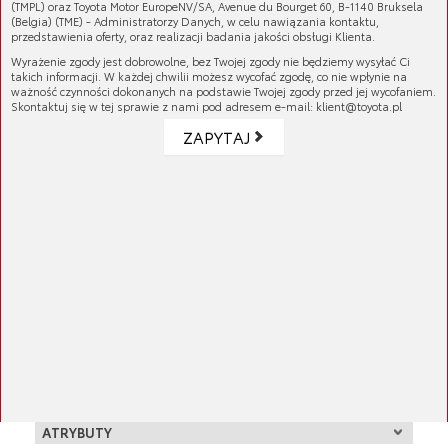
(TMPL) oraz Toyota Motor EuropeNV/SA, Avenue du Bourget 60, B-1140 Bruksela
Alternator to nieodłączny element wyposażenia
(Belgia) (TME) - Administratorzy Danych, w celu nawiązania kontaktu,
przedstawienia oferty, oraz realizacji badania jakości obsługi Klienta.
każdego auta. Zadaniem tego podzespołu jest
Wyrażenie zgody jest dobrowolne, bez Twojej zgody nie będziemy wysyłać Ci
zamiana energii mechanicznej na elektryczną, co
takich informacji. W każdej chwilii możesz wycofać zgodę, co nie wpłynie na
pozwala na utrzymanie akumulatora w stanie
ważność czynności dokonanych na podstawie Twojej zgody przed jej wycofaniem.
Skontaktuj się w tej sprawie z nami pod adresem e-mail: klient@toyota.pl
naładowania i zasilenie urządzeń elektrycznych.
O usterce alternatora może świadczyć nierówna
ZAPYTAJ
praca silnika, słabe światło z reflektorów
zewnętrznych lub niski stan naładowania
akumulatora.
Więcej
Uwaga! Podana cena oryginalnego,
regenerowanego alternatora Toyoty
Numer katalogowy:
27060-0J040-84
obowiązuje tylko w momencie zwrotu starego
alternatora. W innym przypadku do podanej
GALERIA PRODUKTU
ceny należy doliczyć kaucję (depozyt).
KOMPATYBILNE MODELE
Yaris
ATRYBUTY
01/1999 - 08/2005 - 2SZFE 1.3 (benzyna)