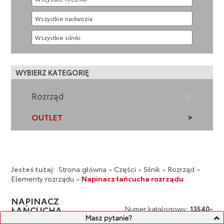
WYBIERZ KATEGORIĘ
Rozrząd
OUTLET
Jesteś tutaj:
Strona główna
»
Części
»
Silnik
»
Rozrząd
»
Elementy rozrządu
»
Napinacz łańcucha rozrządu
NAPINACZ
ŁAŃCUCHA
Numer katalogowy:
13540-
ROZRZĄDU
Masz pytanie?
50030