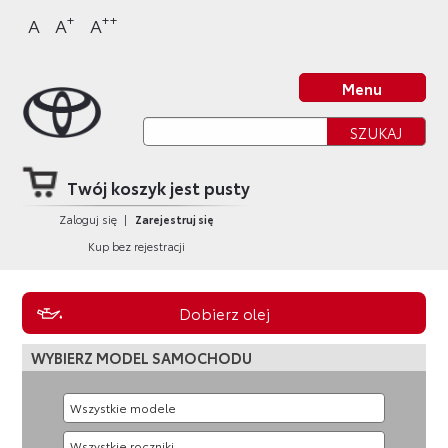
Sklep Toyota
Przejdź
Przejdź
Przejdź
Przejdź
+
++
A
A
A
do
do
do
do
nagłówka
bocznego
głównej
stopki
Strona główna
strony
menu
treści
strony
Menu
Twój koszyk jest pusty
Zaloguj się
|
Zarejestruj się
Kup bez rejestracji
Dobierz olej
WYBIERZ MODEL SAMOCHODU