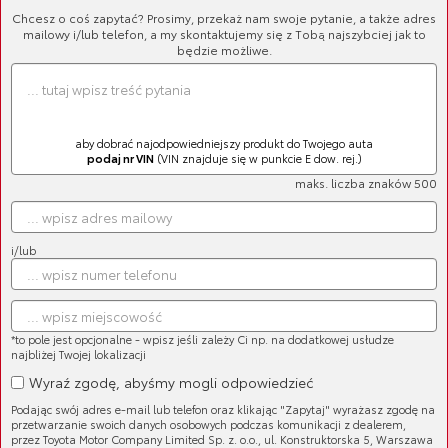
Chcesz o coś zapytać? Prosimy, przekaż nam swoje pytanie, a także adres
mailowy i/lub telefon, a my skontaktujemy się z Tobą najszybciej jak to
będzie możliwe.
aby dobrać najodpowiedniejszy produkt do Twojego auta
podaj nr VIN
(VIN znajduje się w punkcie E dow. rej.)
maks. liczba znaków 500
i/lub
Cena brutto:
*to pole jest opcjonalne - wpisz jeśli zależy Ci np. na dodatkowej usłudze
617,46 zł
najbliżej Twojej lokalizacji
Wyraź zgodę, abyśmy mogli odpowiedzieć
Podając swój adres e-mail lub telefon oraz klikając "Zapytaj" wyrażasz zgodę na
przetwarzanie swoich danych osobowych podczas komunikacji z dealerem,
przez Toyota Motor Company Limited Sp. z. o.o., ul. Konstruktorska 5, Warszawa