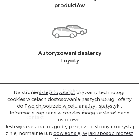
produktów
Autoryzowani dealerzy
Toyoty
Strona główna
O sklepie
Na stronie
sklep.toyota.pl
używamy technologii
cookies w celach dostosowania naszych usług i oferty
Dla dealera
Baza wiedzy
Regulamin
do Twoich potrzeb w celu analizy i statystyki.
Ustawienia cookies
Polityka cookies
Informacje zapisane w cookies mogą zawierać dane
Kontakt
osobowe.
Jeśli wyrażasz na to zgodę, przejdź do strony i korzystaj
z niej normalnie lub
dowiedz się, w jaki sposób możesz