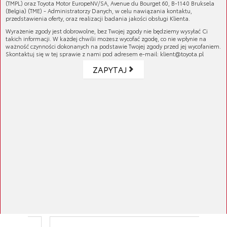
(TMPL) oraz Toyota Motor EuropeNV/SA, Avenue du Bourget 60, B-1140 Bruksela
Oryginalny napinacz łańcucha rozrządu dla
(Belgia) (TME) - Administratorzy Danych, w celu nawiązania kontaktu,
samochodów marki Toyota.
przedstawienia oferty, oraz realizacji badania jakości obsługi Klienta.
Wyrażenie zgody jest dobrowolne, bez Twojej zgody nie będziemy wysyłać Ci
takich informacji. W każdej chwilii możesz wycofać zgodę, co nie wpłynie na
Numer katalogowy:
13540-50030
ważność czynności dokonanych na podstawie Twojej zgody przed jej wycofaniem.
Skontaktuj się w tej sprawie z nami pod adresem e-mail: klient@toyota.pl
GALERIA PRODUKTU
ZAPYTAJ
KOMPATYBILNE MODELE
ATRYBUTY
ZAŁĄCZONE PLIKI
Produkty najczęściej kupowane