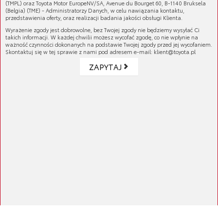
(TMPL) oraz Toyota Motor EuropeNV/SA, Avenue du Bourget 60, B-1140 Bruksela
umożliwiający dopływ do cylindrów mieszanki
(Belgia) (TME) - Administratorzy Danych, w celu nawiązania kontaktu,
przedstawienia oferty, oraz realizacji badania jakości obsługi Klienta.
paliwowo-powietrznej i usunięcie produktów
Wyrażenie zgody jest dobrowolne, bez Twojej zgody nie będziemy wysyłać Ci
spalania. Łańcuchy rozrządu Toyoty
takich informacji. W każdej chwilii możesz wycofać zgodę, co nie wpłynie na
charakteryzują się wysoką trwałością i
ważność czynności dokonanych na podstawie Twojej zgody przed jej wycofaniem.
Skontaktuj się w tej sprawie z nami pod adresem e-mail: klient@toyota.pl
niezawodnością.
ZAPYTAJ
Numer katalogowy:
13506-37040
GALERIA PRODUKTU
KOMPATYBILNE MODELE
Auris
ATRYBUTY
02/2009 - 10/2012 - 1ZRFAE 1.6 (benzyna)
Avensis
10/2006 - 02/2009 - 1ZRFAE 1.6 (benzyna)
11/2011 (wciąż produkowane) - 2ZRFAE 1.8 (benzyna)
Corolla
11/2011 (wciąż produkowane) - 1ZRFAE 1.6 (benzyna)
04/2010 - 06/2013 - 1ZRFAE 1.6 (benzyna)
Verso
ZAŁĄCZONE PLIKI
11/2008 - 11/2011 - 2ZRFAE 1.8 (benzyna)
10/2006 - 04/2010 - 1ZRFAE 1.6 (benzyna)
11/2012 (wciąż produkowane) - 2ZRFAE 1.8 (benzyna)
11/2008 - 11/2011 - 1ZRFAE 1.6 (benzyna)
11/2012 (wciąż produkowane) - 1ZRFAE 1.6 (benzyna)