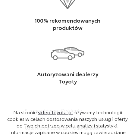
100% rekomendowanych
produktów
Autoryzowani dealerzy
Toyoty
Strona główna
O sklepie
Na stronie
sklep.toyota.pl
używamy technologii
cookies w celach dostosowania naszych usług i oferty
Dla dealera
Baza wiedzy
Regulamin
do Twoich potrzeb w celu analizy i statystyki.
Ustawienia cookies
Polityka cookies
Informacje zapisane w cookies mogą zawierać dane