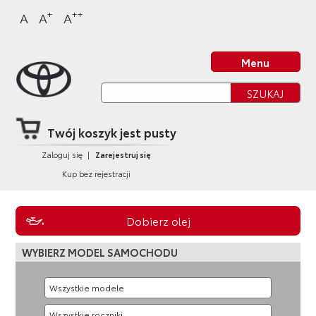
Sklep Toyota
Przejdź
Przejdź
Przejdź
Przejdź
+
++
A
A
A
do
do
do
do
nagłówka
bocznego
głównej
stopki
Strona główna
strony
menu
treści
strony
Menu
Twój koszyk jest pusty
Zaloguj się
|
Zarejestruj się
Kup bez rejestracji
Dobierz olej
WYBIERZ MODEL SAMOCHODU