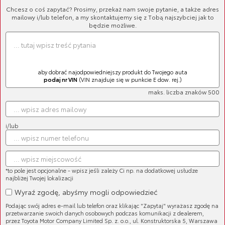
Chcesz o coś zapytać? Prosimy, przekaż nam swoje pytanie, a także adres
mailowy i/lub telefon, a my skontaktujemy się z Tobą najszybciej jak to
będzie możliwe.
aby dobrać najodpowiedniejszy produkt do Twojego auta
podaj nr VIN
(VIN znajduje się w punkcie E dow. rej.)
maks. liczba znaków 500
i/lub
Cena brutto:
1 212,13 zł
*to pole jest opcjonalne - wpisz jeśli zależy Ci np. na dodatkowej usłudze
najbliżej Twojej lokalizacji
Wyraź zgodę, abyśmy mogli odpowiedzieć
Podając swój adres e-mail lub telefon oraz klikając "Zapytaj" wyrażasz zgodę na
przetwarzanie swoich danych osobowych podczas komunikacji z dealerem,
przez Toyota Motor Company Limited Sp. z. o.o., ul. Konstruktorska 5, Warszawa
Oryginalny element układu rozrządu