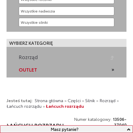
WYBIERZ KATEGORIĘ
Rozrząd
OUTLET
Jesteś tutaj:
Strona główna
»
Części
»
Silnik
»
Rozrząd
»
Łańcuch rozrządu
»
Łańcuch rozrządu
Numer katalogowy:
13506-
ŁAŃCUCH ROZRZĄDU
37040
Masz pytanie?