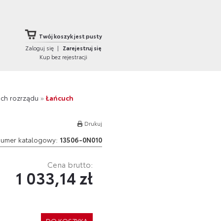
Twój koszyk jest pusty
Zaloguj się
|
Zarejestruj się
Kup bez rejestracji
ch rozrządu
»
Łańcuch
Drukuj
umer katalogowy:
13506-0N010
Cena brutto:
1 033,14 zł