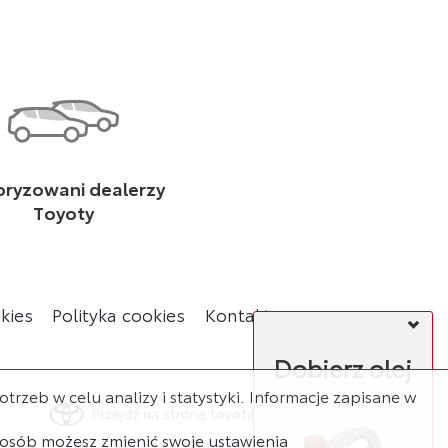
oryzowani dealerzy
Toyoty
kies
Polityka cookies
Kontakt
Choo
Dobierz olej
rzeb w celu analizy i statystyki. Informacje zapisane w
Przejdź na stronę toyota.pl
sposób możesz zmienić swoje ustawienia