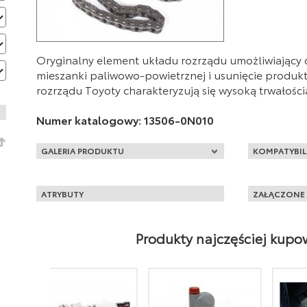
Oryginalny element układu rozrządu umożliwiający 
mieszanki paliwowo-powietrznej i usunięcie produk
rozrządu Toyoty charakteryzują się wysoką trwałości
Numer katalogowy:
13506-0N010
GALERIA PRODUKTU
KOMPATYBIL
Corolla
ATRYBUTY
ZAŁĄCZONE 
01/2004 - 1
Yaris
(diesel)
11/2008 - 0
(diesel)
Produkty najczęściej kup
08/2005 - 1
(diesel)