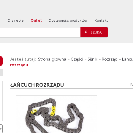
a
O sklepie
Outlet
Dostępność produktów
Kontakt
Jesteś tutaj:
Strona główna
»
Części
»
Silnik
»
Rozrząd
»
Łańcu
rozrządu
ŁAŃCUCH ROZRZĄDU
N