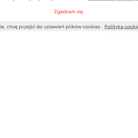
Zgadzam się.
ie, chcę przejść do ustawień plików cookies.
Polityka cooki
Chcesz o coś
pytanie, a t
skontaktujem
aby dobrać na
podaj nr VI
i/lub