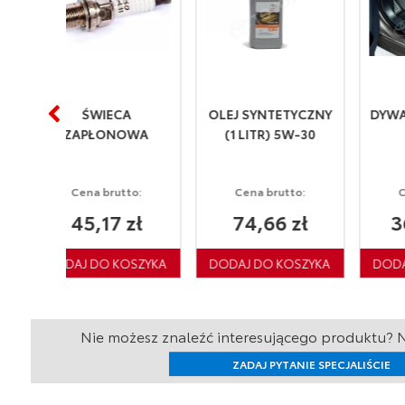
ECA
OLEJ SYNTETYCZNY
DYWANIKI GUMOWE
ONOWA
(1 LITR) 5W-30
rutto:
Cena brutto:
Cena brutto:
7 zł
74,66 zł
367,28 zł
Nie możesz znaleźć interesującego produktu? N
ZADAJ PYTANIE SPECJALIŚCIE