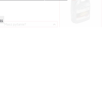
es
Masz pytanie?
 zapytać? Prosimy, przekaż nam swoje
akże adres mailowy i/lub telefon, a my
y się z Tobą najszybciej jak to będzie
możliwe.
jodpowiedniejszy produkt do Twojego auta
N
(VIN znajduje się w punkcie E dow. rej.)
maks. liczba znaków 500