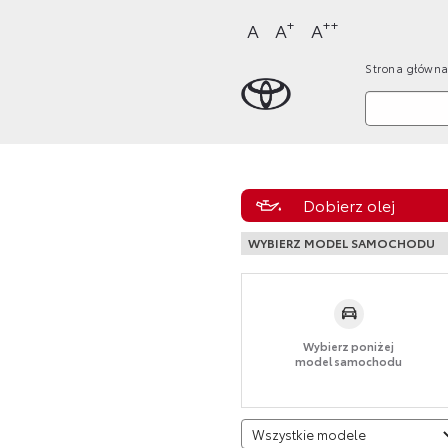
Sklep Toyota
Przejdź
Przejdź
Przejdź
Przejdź
+
++
A
A
A
do
do
do
do
Strona główna
nagłówka
bocznego
głównej
stopki
Strona główn
strony
menu
treści
strony
Dobierz olej
WYBIERZ MODEL SAMOCHODU
Wybierz poniżej
model samochodu